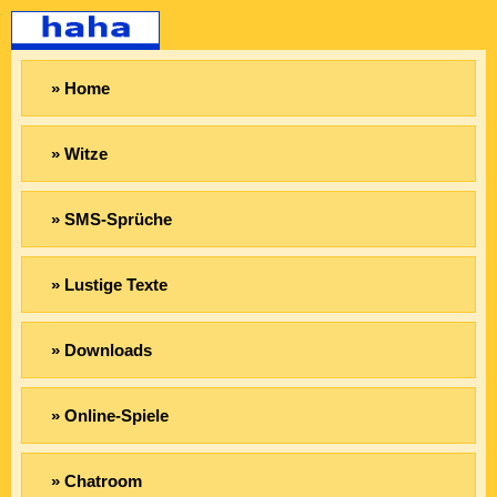
» Home
» Witze
» SMS-Sprüche
» Lustige Texte
» Downloads
» Online-Spiele
» Chatroom