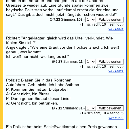
nehmen ihn herunter und hängen ihn auf der anderen
Grenzseite wieder auf. Eine Stunde später kommen zwei
bayrische Polizisten vorbei, auf einmal erschrickt der eine und
sagt:" Das gibts doch nicht, jetzt hängt der schon wieder da!"
Ø
7,23
Stimmen:
103
-
(
1
= schlecht,
10
= sehr gut)
Witz #4841
Richter: "Angeklagter, gleich wird das Urteil verkündet. Wie
fühlen Sie sich?"
Angeklagter: "Wie eine Braut vor der Hochzeitsnacht. Ich weiß
genau, was kommt.
Ich weiß nur nicht, wie lang es ist."
Ø
6,27
Stimmen:
11
-
(
1
= schlecht,
10
= sehr gut)
Witz #4829
Polizist: Blasen Sie in das Röhrchen!
Autofahrer: Geht nicht. Ich habe Asthma.
P: Kommen Sie mit zur Blutprobe!
A: Geht nicht, bin Bluter.
P: Dann gehen Sie auf dieser Linie!
A: Geht nicht, bin betrunken.
Ø
7,11
Stimmen:
81
-
(
1
= schlecht,
10
= sehr gut)
Witz #2270
Ein Polizist hat beim Schießwettkampf einen Preis gewonnen