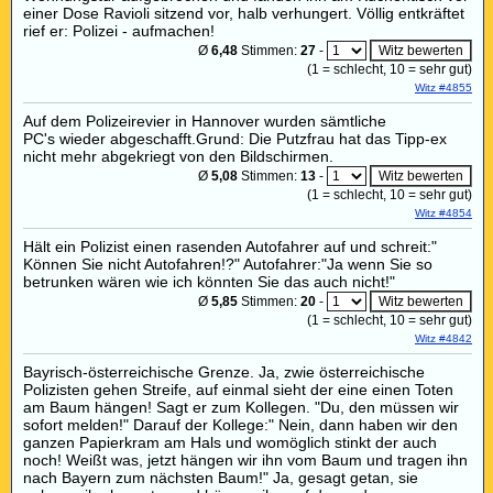
einer Dose Ravioli sitzend vor, halb verhungert. Völlig entkräftet
rief er: Polizei - aufmachen!
Ø
6,48
Stimmen:
27
-
(
1
= schlecht,
10
= sehr gut)
Witz #4855
Auf dem Polizeirevier in Hannover wurden sämtliche
PC's wieder abgeschafft.Grund: Die Putzfrau hat das Tipp-ex
nicht mehr abgekriegt von den Bildschirmen.
Ø
5,08
Stimmen:
13
-
(
1
= schlecht,
10
= sehr gut)
Witz #4854
Hält ein Polizist einen rasenden Autofahrer auf und schreit:"
Können Sie nicht Autofahren!?" Autofahrer:"Ja wenn Sie so
betrunken wären wie ich könnten Sie das auch nicht!"
Ø
5,85
Stimmen:
20
-
(
1
= schlecht,
10
= sehr gut)
Witz #4842
Bayrisch-österreichische Grenze. Ja, zwie österreichische
Polizisten gehen Streife, auf einmal sieht der eine einen Toten
am Baum hängen! Sagt er zum Kollegen. "Du, den müssen wir
sofort melden!" Darauf der Kollege:" Nein, dann haben wir den
ganzen Papierkram am Hals und womöglich stinkt der auch
noch! Weißt was, jetzt hängen wir ihn vom Baum und tragen ihn
nach Bayern zum nächsten Baum!" Ja, gesagt getan, sie