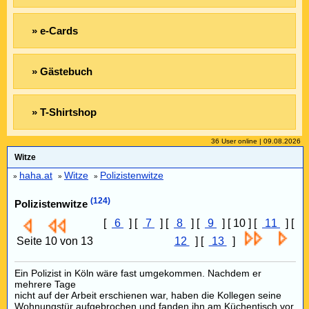
» e-Cards
» Gästebuch
» T-Shirtshop
36 User online | 09.08.2026
Witze
haha.at
Witze
Polizistenwitze
»
»
»
(124)
Polizistenwitze
[
6
] [
7
] [
8
] [
9
] [ 10 ] [
11
] [
Seite 10 von 13
12
] [
13
]
Ein Polizist in Köln wäre fast umgekommen. Nachdem er
mehrere Tage
nicht auf der Arbeit erschienen war, haben die Kollegen seine
Wohnungstür aufgebrochen und fanden ihn am Küchentisch vor