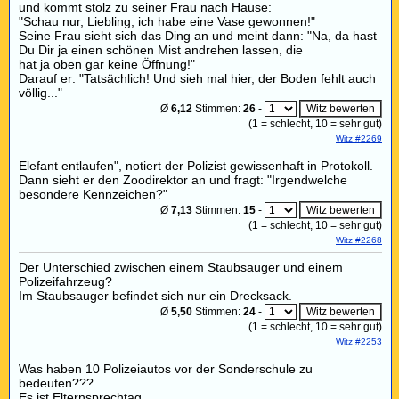
und kommt stolz zu seiner Frau nach Hause:
"Schau nur, Liebling, ich habe eine Vase gewonnen!"
Seine Frau sieht sich das Ding an und meint dann: "Na, da hast
Du Dir ja einen schönen Mist andrehen lassen, die
hat ja oben gar keine Öffnung!"
Darauf er: "Tatsächlich! Und sieh mal hier, der Boden fehlt auch
völlig..."
Ø
6,12
Stimmen:
26
-
(
1
= schlecht,
10
= sehr gut)
Witz #2269
Elefant entlaufen", notiert der Polizist gewissenhaft in Protokoll.
Dann sieht er den Zoodirektor an und fragt: "Irgendwelche
besondere Kennzeichen?"
Ø
7,13
Stimmen:
15
-
(
1
= schlecht,
10
= sehr gut)
Witz #2268
Der Unterschied zwischen einem Staubsauger und einem
Polizeifahrzeug?
Im Staubsauger befindet sich nur ein Drecksack.
Ø
5,50
Stimmen:
24
-
(
1
= schlecht,
10
= sehr gut)
Witz #2253
Was haben 10 Polizeiautos vor der Sonderschule zu
bedeuten???
Es ist Elternsprechtag.