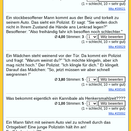
(
1
= schlecht,
10
= sehr gut)
Witz #39621
Ein stockbesoffener Mann kommt aus der Beiz und torkelt zu
seinem Auto. Das sieht ein Polizist. Er sagt: "Sie wollen doch
nicht in Ihrem Zustand die Hände ans Lenkrad legen?"
Besoffener: "Also freihändig fahr ich besoffen noch schlechter."
Ø
4,00
Stimmen:
3
-
(
1
= schlecht,
10
= sehr gut)
Witz #39829
Ein Mädchen steht weinend vor der Tür. Da kommt ein Polizist
und fragt: "Warum weinst du?" "Ich möchte klingeln, aber ich
mag nicht hoch." Der Polizist: "Ich klingle für dich." Er klingelt.
Darauf das Mädchen: "So, jetzt müssen wir aber schnell
wegrennen !"
Ø
3,80
Stimmen:
5
-
(
1
= schlecht,
10
= sehr gut)
Witz #39546
Was bekommt eigentlich ein Kannibale als Henkersmahlzeit????
Ø
1,00
Stimmen:
5
-
(
1
= schlecht,
10
= sehr gut)
Witz #35892
Ein Mann fährt mit seinem Auto viel zu schnell durch das
Ortsgebiet! Eine junge Polizistin hält ihn an!