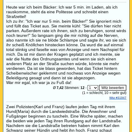
Heute war ich beim Bäcker: Ich war 5 min. im Laden, als ich
rauskomme, steht da eine Politesse und schreibt einen
Strafzettel!
Ich zu ihr: "Ich war nur 5 min. beim Bäcker!" Sie ignoriert mich
und füllt das Ticket aus. Sie meinte kühl: "Sie dürfen hier nicht
parken. Außerdem rate ich ihnen, sich zu beruhigen, sonst wirds
noch teurer!" So langsam ging die mir richtig auf die Nerven,
also nannte ich sie ne blöde Schlampe und sagte ihr, wo sie sich
ihr scheiß Knöllchen hinstecken könne. Da wurd die auf einmal
total stinkig und faselte was von Anzeige und nem Nachspiel für
mich. Da ist mir dann der Kragen geplatzt und ich meinte, sie
wär die Nutte des Ordnungsamtes und wenn sie sich einen
anderen Platz an der Straße suchen würde, könnte sie mehr
verdienen. Da ist sie blass geworden, hat das Ticket hintern
Scheibenwischer geklemmt und nochwas von Anzeige wegen
Beleidigung gesagt und dann ist sie abgezogen.
War mir egal, ich war ja zu Fuß da!
Ø
7,42
Stimmen:
12
-
(
1
= schlecht,
10
= sehr gut)
Witz #31947
Zwei Polizisten(Karl und Franz) laufen jeden Tag mit ihrem
Hund(Maria) durch die Landwiedstraße. Die Anwohner und
Fußgänger beginnen zu tuscheln. Eine Woche später, machen
die beiden wie jeden Tag ihren Rundgang auf der Landstraße.
Nachdem sie die Landstraße betreten haben nimmt Karl den
Schwanz seiner Hündin und hebt ihn hoch. Franz schaut