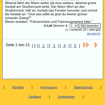
Wütend fährt der Mann weiter als eine weitere, diesmal grüne
Gestalt am Straßenrand winkt. Der Mann fährt an den
Straßenrand, hält an, kurbelt das Fenster herunter und schreit
die Gestalt an: "Und was willst du jetzt du kleiner grüner
schwuler Zwerg?"
Dieser erwidert: "Führerschein und Fahrzeugpapiere bitte."
Ø
4,40
Stimmen:
5
-
(
1
= schlecht,
10
= sehr gut)
Witz #31797
Seite 1 von 13
[ 1 ] [
2
] [
3
] [
4
] [
5
]
|
Kontakt
|
Impressum
|
Datenschutz
|
Updates
|
Linkpartner
|