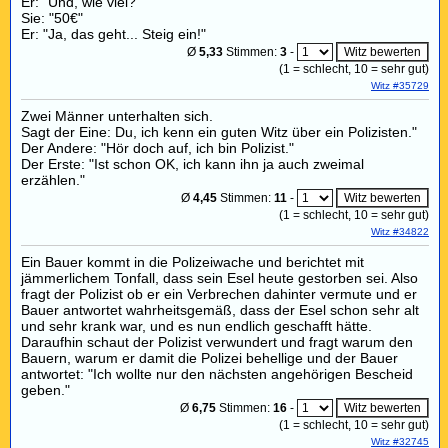
Er: "Und, wie viel?"
Sie: "50€"
Er: "Ja, das geht... Steig ein!"
Ø
5,33
Stimmen:
3
-
(
1
= schlecht,
10
= sehr gut)
Witz #35729
Zwei Männer unterhalten sich.
Sagt der Eine: Du, ich kenn ein guten Witz über ein Polizisten."
Der Andere: "Hör doch auf, ich bin Polizist."
Der Erste: "Ist schon OK, ich kann ihn ja auch zweimal
erzählen."
Ø
4,45
Stimmen:
11
-
(
1
= schlecht,
10
= sehr gut)
Witz #34822
Ein Bauer kommt in die Polizeiwache und berichtet mit
jämmerlichem Tonfall, dass sein Esel heute gestorben sei. Also
fragt der Polizist ob er ein Verbrechen dahinter vermute und er
Bauer antwortet wahrheitsgemäß, dass der Esel schon sehr alt
und sehr krank war, und es nun endlich geschafft hätte.
Daraufhin schaut der Polizist verwundert und fragt warum den
Bauern, warum er damit die Polizei behellige und der Bauer
antwortet: "Ich wollte nur den nächsten angehörigen Bescheid
geben."
Ø
6,75
Stimmen:
16
-
(
1
= schlecht,
10
= sehr gut)
Witz #32745