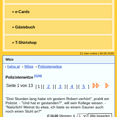
» e-Cards
» Gästebuch
» T-Shirtshop
21 User online | 08.08.2026
Witze
haha.at
Witze
Polizistenwitze
»
»
»
(124)
Polizistenwitze
Seite 1 von 13
[ 1 ] [
2
] [
3
] [
4
] [
5
]
"Drei Stunden lang habe ich gestern Robert verhört", prahlt ein
Polizist. - "Und hat er gestanden?", will sein Kollege wissen. -
"Natürlich! Meinst du etwa, ich biete so einem Gauner auch
noch einen Stuhl an?"
Ø
10,00
Stimmen:
1
-