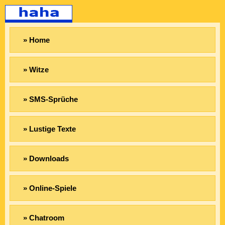
» Home
» Witze
» SMS-Sprüche
» Lustige Texte
» Downloads
» Online-Spiele
» Chatroom