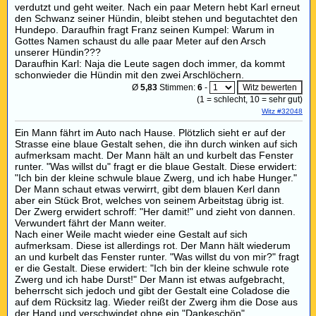
verdutzt und geht weiter. Nach ein paar Metern hebt Karl erneut
den Schwanz seiner Hündin, bleibt stehen und begutachtet den
Hundepo. Daraufhin fragt Franz seinen Kumpel: Warum in
Gottes Namen schaust du alle paar Meter auf den Arsch
unserer Hündin???
Daraufhin Karl: Naja die Leute sagen doch immer, da kommt
schonwieder die Hündin mit den zwei Arschlöchern.
Ø
5,83
Stimmen:
6
-
(
1
= schlecht,
10
= sehr gut)
Witz #32048
Ein Mann fährt im Auto nach Hause. Plötzlich sieht er auf der
Strasse eine blaue Gestalt sehen, die ihn durch winken auf sich
aufmerksam macht. Der Mann hält an und kurbelt das Fenster
runter. "Was willst du" fragt er die blaue Gestalt. Diese erwidert:
"Ich bin der kleine schwule blaue Zwerg, und ich habe Hunger."
Der Mann schaut etwas verwirrt, gibt dem blauen Kerl dann
aber ein Stück Brot, welches von seinem Arbeitstag übrig ist.
Der Zwerg erwidert schroff: "Her damit!" und zieht von dannen.
Verwundert fährt der Mann weiter.
Nach einer Weile macht wieder eine Gestalt auf sich
aufmerksam. Diese ist allerdings rot. Der Mann hält wiederum
an und kurbelt das Fenster runter. "Was willst du von mir?" fragt
er die Gestalt. Diese erwidert: "Ich bin der kleine schwule rote
Zwerg und ich habe Durst!" Der Mann ist etwas aufgebracht,
beherrscht sich jedoch und gibt der Gestalt eine Coladose die
auf dem Rücksitz lag. Wieder reißt der Zwerg ihm die Dose aus
der Hand und verschwindet ohne ein "Dankeschön".