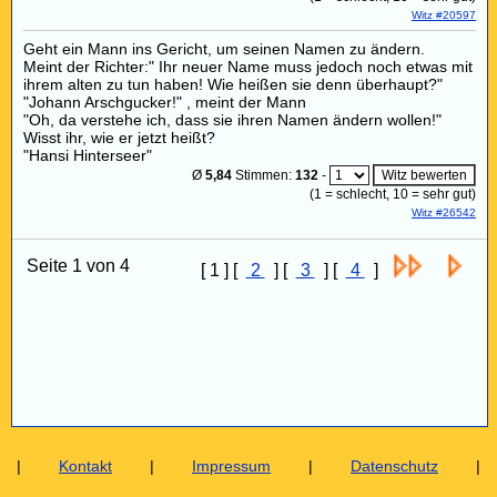
Witz #20597
Geht ein Mann ins Gericht, um seinen Namen zu ändern.
Meint der Richter:" Ihr neuer Name muss jedoch noch etwas mit
ihrem alten zu tun haben! Wie heißen sie denn überhaupt?"
"Johann Arschgucker!" , meint der Mann
"Oh, da verstehe ich, dass sie ihren Namen ändern wollen!"
Wisst ihr, wie er jetzt heißt?
"Hansi Hinterseer"
Ø
5,84
Stimmen:
132
-
(
1
= schlecht,
10
= sehr gut)
Witz #26542
Seite 1 von 4
[ 1 ] [
2
] [
3
] [
4
]
|
Kontakt
|
Impressum
|
Datenschutz
|