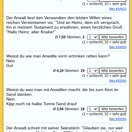
(
1
= schlecht,
10
= sehr gut)
Witz #39610
Der Anwalt liest den Verwandten den letzten Willen eines
reichen Verstorbenen vor. "Und an Heinz, dem ich versprach,
ihn in meinem Testament zu erwähnen, einen herzlichen Gruß:
"Hallo Heinz, alter Knabe!"
Ø
7,50
Stimmen:
2
-
(
1
= schlecht,
10
= sehr gut)
Witz #39609
Weisst du wie man Anwälte vorm ertrinken retten kann?
Nein.
Gut
Ø
4,16
Stimmen:
19
-
(
1
= schlecht,
10
= sehr gut)
Witz #35560
Weisst du was man mit Anwälten macht, die bis zum Kinn im
Sand stecken.
Nein.
Kipp noch ne halbe Tonne Sand drauf
Ø
3,56
Stimmen:
18
-
(
1
= schlecht,
10
= sehr gut)
Witz #35559
Der Anwalt schreit mit seiner Sekretärin: "Glauben sie, nur weil