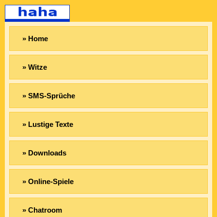
» Home
» Witze
» SMS-Sprüche
» Lustige Texte
» Downloads
» Online-Spiele
» Chatroom