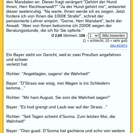
den Mandaten an. Dieser fragt verärgert:"Gehört der Hund
Ihnen, Herr Rechtsanwalt?" "Ja der Hund gehört mir", antwortet
dieser seelenruhig. "Na warte, Ihnen werde ich es zeigen. Jetzt
fordere ich von Ihnen die 1000€ Strafe!", schreit der
pensionierte Lehrer empört. "Gerne, Herr Mandant", lacht der
Anwalt. "Aber von Ihnen bekomme ich 2000€ wegen der
Beratungsstunde, die ich für Sie opferte."
Ø
2,69
Stimmen:
106
-
(
1
= schlecht,
10
= sehr gut)
Witz #23974
Ein Bayer steht vor Gericht, weil er zwei Preußen angefahren
und schwer
verletzt hat.
Richter: "Angeklagter, sagens' die Wahrheit!"
Bayer: "D'Strass war eisig, mei Wagen is ins Schleidern
kemma..."
Richter: "Mir ham August, Sie soin die Wahrheit sagen!"
Bayer: "Es hod grengt und Laub war auf der Strass..."
Richter: "Seit Tagen scheint d'Sunna. Zum letzten Moi, die
Wahrheit!"
Bayer: "Oiso guad. D'Sunna hat gschiena und scho von weitem