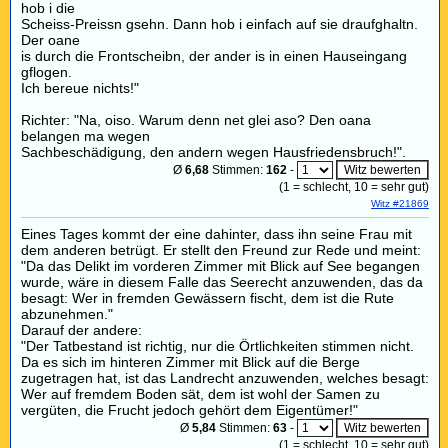
hob i die
Scheiss-Preissn gsehn. Dann hob i einfach auf sie draufghaltn.
Der oane
is durch die Frontscheibn, der ander is in einen Hauseingang
gflogen.
Ich bereue nichts!"
Richter: "Na, oiso. Warum denn net glei aso? Den oana
belangen ma wegen
Sachbeschädigung, den andern wegen Hausfriedensbruch!".
Ø
6,68
Stimmen:
162
-
(
1
= schlecht,
10
= sehr gut)
Witz #21869
Eines Tages kommt der eine dahinter, dass ihn seine Frau mit
dem anderen betrügt. Er stellt den Freund zur Rede und meint:
"Da das Delikt im vorderen Zimmer mit Blick auf See begangen
wurde, wäre in diesem Falle das Seerecht anzuwenden, das da
besagt: Wer in fremden Gewässern fischt, dem ist die Rute
abzunehmen."
Darauf der andere:
"Der Tatbestand ist richtig, nur die Örtlichkeiten stimmen nicht.
Da es sich im hinteren Zimmer mit Blick auf die Berge
zugetragen hat, ist das Landrecht anzuwenden, welches besagt:
Wer auf fremdem Boden sät, dem ist wohl der Samen zu
vergüten, die Frucht jedoch gehört dem Eigentümer!"
Ø
5,84
Stimmen:
63
-
(
1
= schlecht,
10
= sehr gut)