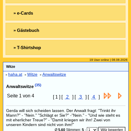
» e-Cards
» Gästebuch
» T-Shirtshop
19 User online | 08.08.2026
Witze
haha.at
Witze
Anwaltswitze
»
»
»
(35)
Anwaltswitze
Seite 1 von 4
[ 1 ] [
2
] [
3
] [
4
]
Gerda will sich scheiden lassen. Der Anwalt fragt: "Trinkt ihr
Mann?" - "Nein." "Schlägt er Sie?" -"Nein." - "Und wie steht es
mit eherlicher Treue?" - "Damit kriegen wir ihn! Zwei von
unseren Kindern sind nicht von ihm!"
Ø
5,60
Stimmen:
5
-