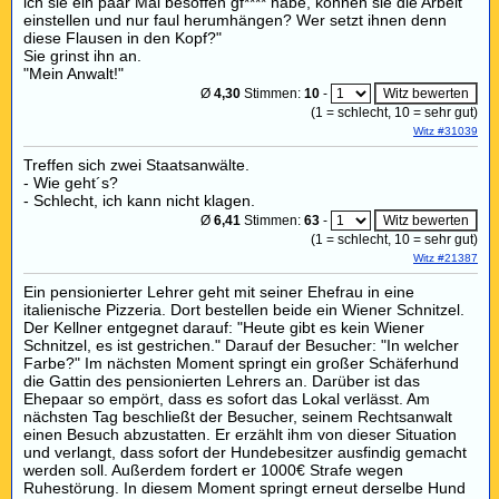
ich sie ein paar Mal besoffen gf**** habe, können sie die Arbeit
einstellen und nur faul herumhängen? Wer setzt ihnen denn
diese Flausen in den Kopf?"
Sie grinst ihn an.
"Mein Anwalt!"
Ø
4,30
Stimmen:
10
-
(
1
= schlecht,
10
= sehr gut)
Witz #31039
Treffen sich zwei Staatsanwälte.
- Wie geht´s?
- Schlecht, ich kann nicht klagen.
Ø
6,41
Stimmen:
63
-
(
1
= schlecht,
10
= sehr gut)
Witz #21387
Ein pensionierter Lehrer geht mit seiner Ehefrau in eine
italienische Pizzeria. Dort bestellen beide ein Wiener Schnitzel.
Der Kellner entgegnet darauf: "Heute gibt es kein Wiener
Schnitzel, es ist gestrichen." Darauf der Besucher: "In welcher
Farbe?" Im nächsten Moment springt ein großer Schäferhund
die Gattin des pensionierten Lehrers an. Darüber ist das
Ehepaar so empört, dass es sofort das Lokal verlässt. Am
nächsten Tag beschließt der Besucher, seinem Rechtsanwalt
einen Besuch abzustatten. Er erzählt ihm von dieser Situation
und verlangt, dass sofort der Hundebesitzer ausfindig gemacht
werden soll. Außerdem fordert er 1000€ Strafe wegen
Ruhestörung. In diesem Moment springt erneut derselbe Hund