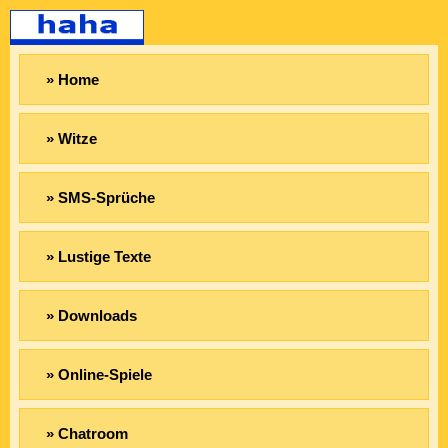
» Home
» Witze
» SMS-Sprüche
» Lustige Texte
» Downloads
» Online-Spiele
» Chatroom