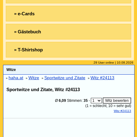
» e-Cards
» Gästebuch
» T-Shirtshop
29 User online | 10.08.2026
Witze
haha.at
Witze
Sportwitze und Zitate
Witz #24113
»
»
»
»
Sportwitze und Zitate, Witz #24113
Ø
6,09
Stimmen:
35
-
(
1
= schlecht,
10
= sehr gut)
Witz #24113