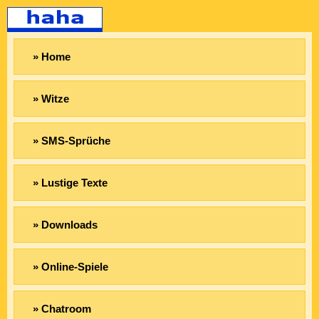
» Home
» Witze
» SMS-Sprüche
» Lustige Texte
» Downloads
» Online-Spiele
» Chatroom