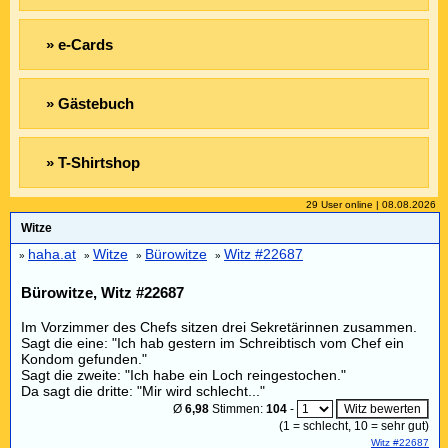
» e-Cards
» Gästebuch
» T-Shirtshop
29 User online | 08.08.2026
Witze
haha.at
Witze
Bürowitze
Witz #22687
»
»
»
»
Bürowitze, Witz #22687
Im Vorzimmer des Chefs sitzen drei Sekretärinnen zusammen.
Sagt die eine: "Ich hab gestern im Schreibtisch vom Chef ein
Kondom gefunden."
Sagt die zweite: "Ich habe ein Loch reingestochen."
Da sagt die dritte: "Mir wird schlecht..."
Ø
6,98
Stimmen:
104
-
(
1
= schlecht,
10
= sehr gut)
Witz #22687