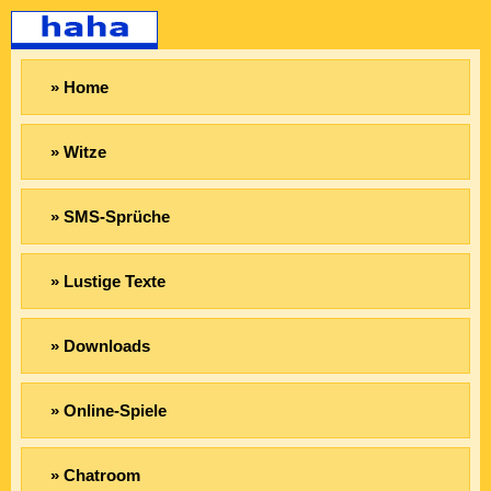
» Home
» Witze
» SMS-Sprüche
» Lustige Texte
» Downloads
» Online-Spiele
» Chatroom