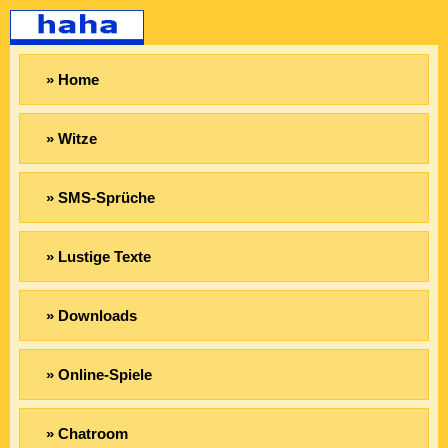
» Home
» Witze
» SMS-Sprüche
» Lustige Texte
» Downloads
» Online-Spiele
» Chatroom