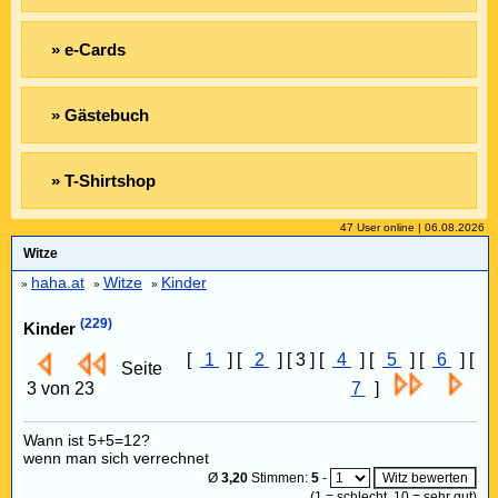
» e-Cards
» Gästebuch
» T-Shirtshop
47 User online | 06.08.2026
Witze
haha.at
Witze
Kinder
»
»
»
(229)
Kinder
[
1
] [
2
] [ 3 ] [
4
] [
5
] [
6
] [
Seite
3 von 23
7
]
Wann ist 5+5=12?
wenn man sich verrechnet
Ø
3,20
Stimmen:
5
-
(
1
= schlecht,
10
= sehr gut)