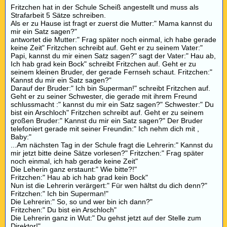
Fritzchen hat in der Schule Scheiß angestellt und muss als
Strafarbeit 5 Sätze schreiben.
Als er zu Hause ist fragt er zuerst die Mutter:" Mama kannst du
mir ein Satz sagen?"
antwortet die Mutter:" Frag später noch einmal, ich habe gerade
keine Zeit" Fritzchen schreibt auf. Geht er zu seinem Vater:"
Papi, kannst du mir einen Satz sagen?" sagt der Vater:" Hau ab,
Ich hab grad kein Bock" schreibt Fritzchen auf. Geht er zu
seinem kleinen Bruder, der gerade Fernseh schaut. Fritzchen:"
Kannst du mir ein Satz sagen?"
Darauf der Bruder:" Ich bin Superman!" schreibt Fritzchen auf.
Geht er zu seiner Schwester, die gerade mit ihrem Freund
schlussmacht :" kannst du mir ein Satz sagen?" Schwester:" Du
bist ein Arschloch" Fritzchen schreibt auf. Geht er zu seinem
großen Bruder:" Kannst du mir ein Satz sagen?" Der Bruder
telefoniert gerade mit seiner Freundin:" Ich nehm dich mit ,
Baby:"
...Am nächsten Tag in der Schule fragt die Lehrerin:" Kannst du
mir jetzt bitte deine Sätze vorlesen?" Fritzchen:" Frag später
noch einmal, ich hab gerade keine Zeit"
Die Leherin ganz erstaunt:" Wie bitte?!"
Fritzchen:" Hau ab ich hab grad kein Bock"
Nun ist die Lehrerin verärgert:" Für wen hältst du dich denn?"
Fritzchen:" Ich bin Superman!"
Die Lehrerin:" So, so und wer bin ich dann?"
Fritzchen:" Du bist ein Arschloch"
Die Lehrerin ganz in Wut:" Du gehst jetzt auf der Stelle zum
Direktor!"