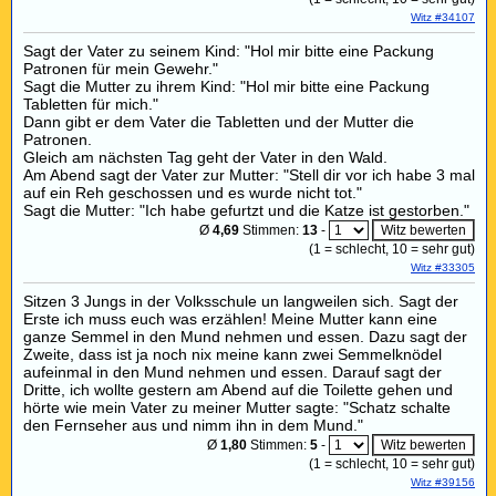
Witz #34107
Sagt der Vater zu seinem Kind: "Hol mir bitte eine Packung
Patronen für mein Gewehr."
Sagt die Mutter zu ihrem Kind: "Hol mir bitte eine Packung
Tabletten für mich."
Dann gibt er dem Vater die Tabletten und der Mutter die
Patronen.
Gleich am nächsten Tag geht der Vater in den Wald.
Am Abend sagt der Vater zur Mutter: "Stell dir vor ich habe 3 mal
auf ein Reh geschossen und es wurde nicht tot."
Sagt die Mutter: "Ich habe gefurtzt und die Katze ist gestorben."
Ø
4,69
Stimmen:
13
-
(
1
= schlecht,
10
= sehr gut)
Witz #33305
Sitzen 3 Jungs in der Volksschule un langweilen sich. Sagt der
Erste ich muss euch was erzählen! Meine Mutter kann eine
ganze Semmel in den Mund nehmen und essen. Dazu sagt der
Zweite, dass ist ja noch nix meine kann zwei Semmelknödel
aufeinmal in den Mund nehmen und essen. Darauf sagt der
Dritte, ich wollte gestern am Abend auf die Toilette gehen und
hörte wie mein Vater zu meiner Mutter sagte: "Schatz schalte
den Fernseher aus und nimm ihn in dem Mund."
Ø
1,80
Stimmen:
5
-
(
1
= schlecht,
10
= sehr gut)
Witz #39156