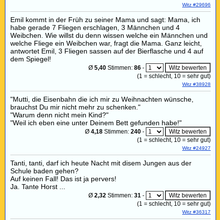
Witz #29696
Emil kommt in der Früh zu seiner Mama und sagt: Mama, ich
habe gerade 7 Fliegen erschlagen, 3 Männchen und 4
Weibchen. Wie willst du denn wissen welche ein Männchen und
welche Fliege ein Weibchen war, fragt die Mama. Ganz leicht,
antwortet Emil, 3 Fliegen sassen auf der Bierflasche und 4 auf
dem Spiegel!
Ø
5,40
Stimmen:
86
-
(
1
= schlecht,
10
= sehr gut)
Witz #38928
"Mutti, die Eisenbahn die ich mir zu Weihnachten wünsche,
brauchst Du mir nicht mehr zu schenken."
"Warum denn nicht mein Kind?"
"Weil ich eben eine unter Deinem Bett gefunden habe!"
Ø
4,18
Stimmen:
240
-
(
1
= schlecht,
10
= sehr gut)
Witz #24927
Tanti, tanti, darf ich heute Nacht mit disem Jungen aus der
Schule baden gehen?
Auf keinen Fall! Das ist ja pervers!
Ja. Tante Horst ...
Ø
2,32
Stimmen:
31
-
(
1
= schlecht,
10
= sehr gut)
Witz #36317