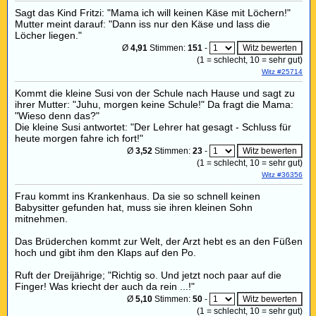
Sagt das Kind Fritzi: "Mama ich will keinen Käse mit Löchern!"
Mutter meint darauf: "Dann iss nur den Käse und lass die
Löcher liegen."
Ø
4,91
Stimmen:
151
-
(
1
= schlecht,
10
= sehr gut)
Witz #25714
Kommt die kleine Susi von der Schule nach Hause und sagt zu
ihrer Mutter: "Juhu, morgen keine Schule!" Da fragt die Mama:
"Wieso denn das?"
Die kleine Susi antwortet: "Der Lehrer hat gesagt - Schluss für
heute morgen fahre ich fort!"
Ø
3,52
Stimmen:
23
-
(
1
= schlecht,
10
= sehr gut)
Witz #36356
Frau kommt ins Krankenhaus. Da sie so schnell keinen
Babysitter gefunden hat, muss sie ihren kleinen Sohn
mitnehmen.
Das Brüderchen kommt zur Welt, der Arzt hebt es an den Füßen
hoch und gibt ihm den Klaps auf den Po.
Ruft der Dreijährige; "Richtig so. Und jetzt noch paar auf die
Finger! Was kriecht der auch da rein ...!"
Ø
5,10
Stimmen:
50
-
(
1
= schlecht,
10
= sehr gut)