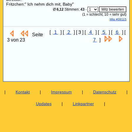
Fritzchen:" Ich nehm dich mit, Baby"
Ø
6,12
Stimmen:
43
-
(
1
= schlecht,
10
= sehr gut)
Witz #39115
[
1
] [
2
] [ 3 ] [
4
] [
5
] [
6
] [
Seite
3 von 23
7
]
|
Kontakt
|
Impressum
|
Datenschutz
|
Updates
|
Linkpartner
|