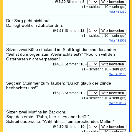
Ø
6,20
Stimmen:
5
-
(
1
= schlecht,
10
= sehr gut)
Witz #34350
Der Sarg geht nicht auf...
Da liegt wohl ein Zuhälter drin.
Ø
6,67
Stimmen:
12
-
(
1
= schlecht,
10
= sehr gut)
Witz #33501
Sitzen zwei Kühe strickend im Stall fragt die eine die andere:
"Gehst du morgen zum Weihnachtsfest?" "Nöö,ich will den
Osterhasen nicht verpassen!"
Ø
4,30
Stimmen:
10
-
(
1
= schlecht,
10
= sehr gut)
Witz #33138
Sagt ein Stummer zum Tauben: "Du ich glaub der Blinde
beobachtet uns!"
Ø
5,08
Stimmen:
13
-
(
1
= schlecht,
10
= sehr gut)
Witz #33137
Sitzen zwei Muffins im Backrohr.
Sagt das erste: "Puhh, hier ist es aber heiß!"
Schreit das zweite: "Ahhhhhh..... ein sprechendes Muffin!"
Ø
4,70
Stimmen:
10
-
(
1
= schlecht,
10
= sehr gut)