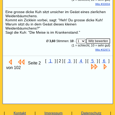
Witz #33004
Eine grosse dicke Kuh sitzt unsicher im Geäst eines zierlichen
Weidenbäumchens.
Kommt ein Zicklein vorbei, sagt: "Heh! Du grosse dicke Kuh!
Warum sitzt du in dem Geäst dieses kleinen
Weidenbäumchens?"
Sagt die Kuh: "Die Meise is im Krankenstand."
Ø
3,60
Stimmen:
10
-
(
1
= schlecht,
10
= sehr gut)
Witz #32971
[
1
] [ 2 ] [
3
] [
4
] [
5
] [
6
]
Seite 2
von 102
|
Kontakt
|
Impressum
|
Datenschutz
|