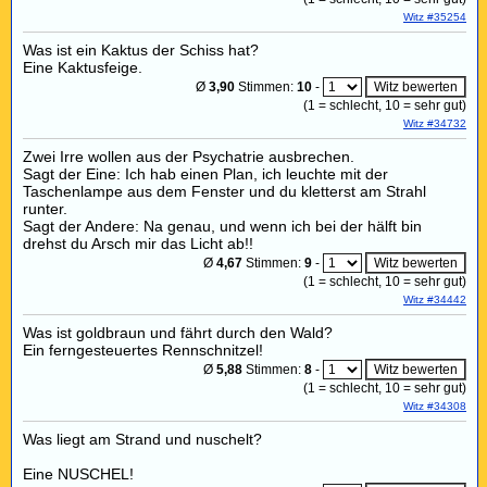
Witz #35254
Was ist ein Kaktus der Schiss hat?
Eine Kaktusfeige.
Ø
3,90
Stimmen:
10
-
(
1
= schlecht,
10
= sehr gut)
Witz #34732
Zwei Irre wollen aus der Psychatrie ausbrechen.
Sagt der Eine: Ich hab einen Plan, ich leuchte mit der
Taschenlampe aus dem Fenster und du kletterst am Strahl
runter.
Sagt der Andere: Na genau, und wenn ich bei der hälft bin
drehst du Arsch mir das Licht ab!!
Ø
4,67
Stimmen:
9
-
(
1
= schlecht,
10
= sehr gut)
Witz #34442
Was ist goldbraun und fährt durch den Wald?
Ein ferngesteuertes Rennschnitzel!
Ø
5,88
Stimmen:
8
-
(
1
= schlecht,
10
= sehr gut)
Witz #34308
Was liegt am Strand und nuschelt?
Eine NUSCHEL!