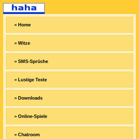
» Home
» Witze
» SMS-Sprüche
» Lustige Texte
» Downloads
» Online-Spiele
» Chatroom