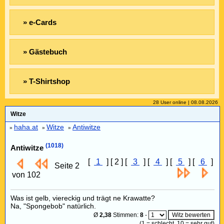
» e-Cards
» Gästebuch
» T-Shirtshop
28 User online | 08.08.2026
Witze
haha.at
Witze
Antiwitze
»
»
»
(1018)
Antiwitze
[
1
] [ 2 ] [
3
] [
4
] [
5
] [
6
]
Seite 2
von 102
Was ist gelb, viereckig und trägt ne Krawatte?
Na, "Spongebob" natürlich.
Ø
2,38
Stimmen:
8
-
(
1
= schlecht,
10
= sehr gut)