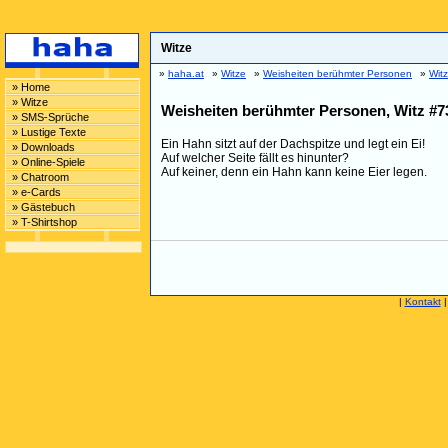
Witze
»
haha.at
»
Witze
»
Weisheiten berühmter Personen
»
Wit
» Home
» Witze
Weisheiten berühmter Personen, Witz #7
» SMS-Sprüche
» Lustige Texte
Ein Hahn sitzt auf der Dachspitze und legt ein Ei!
» Downloads
Auf welcher Seite fällt es hinunter?
» Online-Spiele
Auf keiner, denn ein Hahn kann keine Eier legen.
» Chatroom
» e-Cards
» Gästebuch
» T-Shirtshop
|
Kontakt