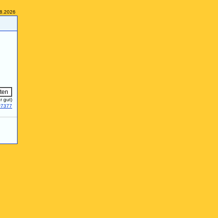
08.2026
r gut)
#7377