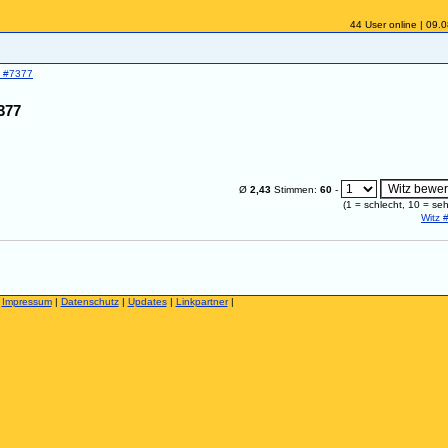
44 User online | 09.
z #7377
377
Ø
2,43
Stimmen:
60
-
(
1
= schlecht,
10
= seh
Witz 
|
Impressum
|
Datenschutz
|
Updates
|
Linkpartner
|