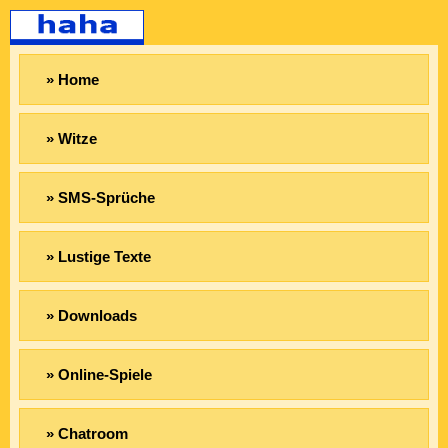
» Home
» Witze
» SMS-Sprüche
» Lustige Texte
» Downloads
» Online-Spiele
» Chatroom