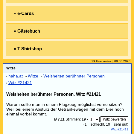
» e-Cards
» Gästebuch
» T-Shirtshop
29 User online | 08.08.2026
Witze
haha.at
Witze
Weisheiten berühmter Personen
»
»
»
Witz #21421
»
Weisheiten berühmter Personen, Witz #21421
Warum sollte man in einem Flugzeug möglichst vorne sitzen?
Weil bei einem Absturz der Getränkewagen mit dem Bier noch
einmal vorbei kommt.
Ø
7,11
Stimmen:
19
-
(
1
= schlecht,
10
= sehr gut)
Witz #21421