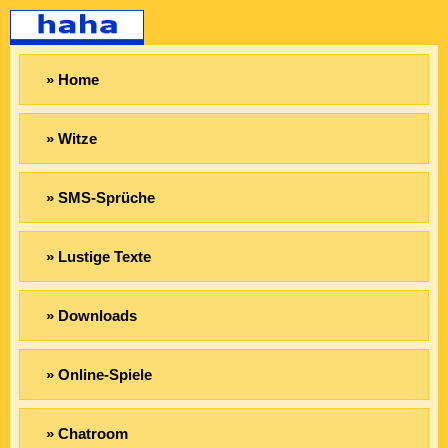
» Home
» Witze
» SMS-Sprüche
» Lustige Texte
» Downloads
» Online-Spiele
» Chatroom