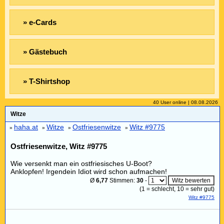
» e-Cards
» Gästebuch
» T-Shirtshop
40 User online | 08.08.2026
Witze
haha.at
Witze
Ostfriesenwitze
Witz #9775
»
»
»
»
Ostfriesenwitze, Witz #9775
Wie versenkt man ein ostfriesisches U-Boot?
Anklopfen! Irgendein Idiot wird schon aufmachen!
Ø
6,77
Stimmen:
30
-
(
1
= schlecht,
10
= sehr gut)
Witz #9775