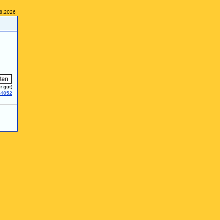
08.2026
r gut)
24052