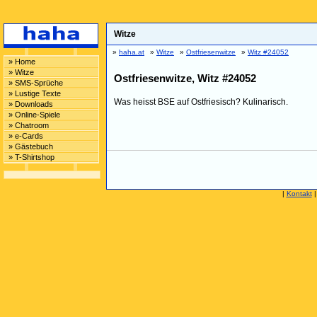
Witze
»
haha.at
»
Witze
»
Ostfriesenwitze
»
Witz #24052
» Home
» Witze
Ostfriesenwitze, Witz #24052
» SMS-Sprüche
» Lustige Texte
Was heisst BSE auf Ostfriesisch? Kulinarisch.
» Downloads
» Online-Spiele
» Chatroom
» e-Cards
» Gästebuch
» T-Shirtshop
|
Kontakt