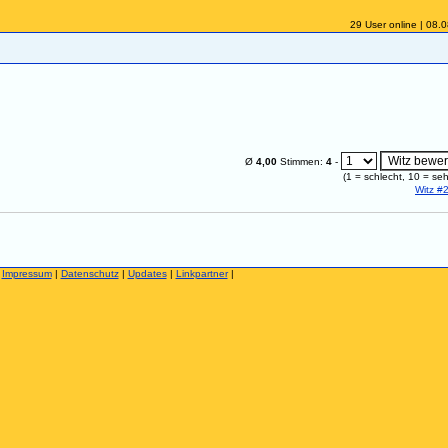
29 User online | 08.
Ø
4,00
Stimmen:
4
-
(
1
= schlecht,
10
= seh
Witz #
|
Impressum
|
Datenschutz
|
Updates
|
Linkpartner
|