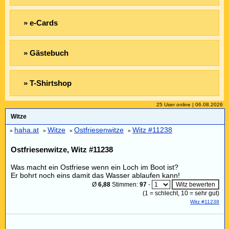
» e-Cards
» Gästebuch
» T-Shirtshop
25 User online | 06.08.2026
Witze
haha.at
Witze
Ostfriesenwitze
Witz #11238
»
»
»
»
Ostfriesenwitze, Witz #11238
Was macht ein Ostfriese wenn ein Loch im Boot ist?
Er bohrt noch eins damit das Wasser ablaufen kann!
Ø
6,88
Stimmen:
97
-
(
1
= schlecht,
10
= sehr gut)
Witz #11238