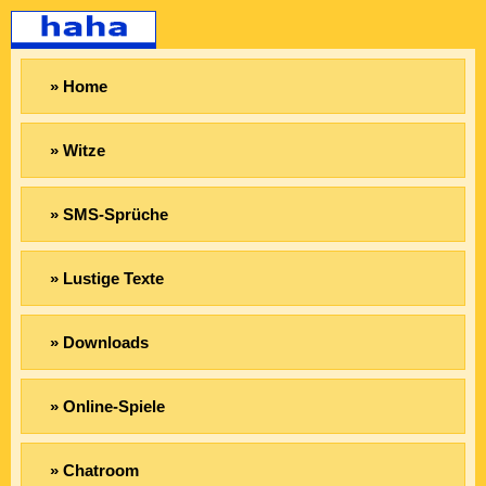
» Home
» Witze
» SMS-Sprüche
» Lustige Texte
» Downloads
» Online-Spiele
» Chatroom