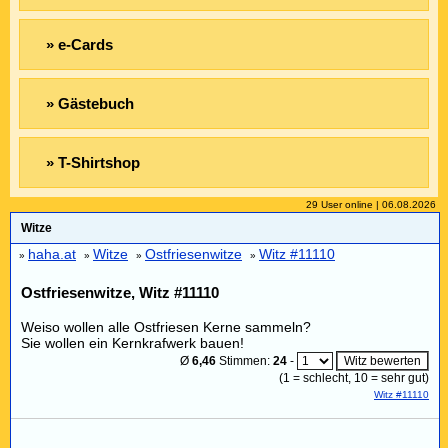
» e-Cards
» Gästebuch
» T-Shirtshop
29 User online | 06.08.2026
Witze
haha.at
Witze
Ostfriesenwitze
Witz #11110
»
»
»
»
Ostfriesenwitze, Witz #11110
Weiso wollen alle Ostfriesen Kerne sammeln?
Sie wollen ein Kernkrafwerk bauen!
Ø
6,46
Stimmen:
24
-
(
1
= schlecht,
10
= sehr gut)
Witz #11110