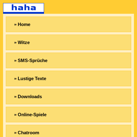
» Home
» Witze
» SMS-Sprüche
» Lustige Texte
» Downloads
» Online-Spiele
» Chatroom