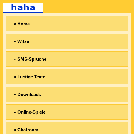
» Home
» Witze
» SMS-Sprüche
» Lustige Texte
» Downloads
» Online-Spiele
» Chatroom