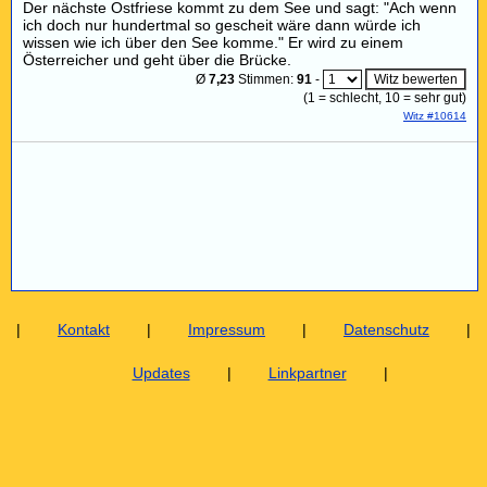
Der nächste Ostfriese kommt zu dem See und sagt: "Ach wenn
ich doch nur hundertmal so gescheit wäre dann würde ich
wissen wie ich über den See komme." Er wird zu einem
Österreicher und geht über die Brücke.
Ø
7,23
Stimmen:
91
-
(
1
= schlecht,
10
= sehr gut)
Witz #10614
|
Kontakt
|
Impressum
|
Datenschutz
|
Updates
|
Linkpartner
|