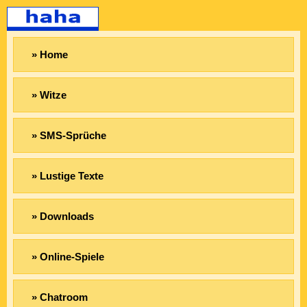
» Home
» Witze
» SMS-Sprüche
» Lustige Texte
» Downloads
» Online-Spiele
» Chatroom