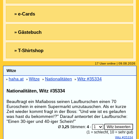
» e-Cards
» Gästebuch
» T-Shirtshop
17 User online | 09.08.2026
Witze
haha.at
Witze
Nationalitäten
Witz #35334
»
»
»
»
Nationalitäten, Witz #35334
Beauftragt ein Mafiaboss seinen Laufburschen einen 70
Euroschein in einem Supermarkt umzutauschen. Als er kurze
Zeit wieder kommt fragt in der Boss: "Und wie ist es gelaufen
was hast du bekommen!?" Darauf antwortet der Laufbursche:
"Einen 30-iger und 40-iger Schein!"
Ø
3,25
Stimmen:
4
-
(
1
= schlecht,
10
= sehr gut)
Witz #35334