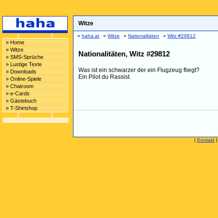
Witze
»
haha.at
»
Witze
»
Nationalitäten
»
Witz #29812
» Home
» Witze
Nationalitäten, Witz #29812
» SMS-Sprüche
» Lustige Texte
Was ist ein schwarzer der ein Flugzeug fliegt?
» Downloads
Ein Pilot du Rassist.
» Online-Spiele
» Chatroom
» e-Cards
» Gästebuch
» T-Shirtshop
|
Kontakt