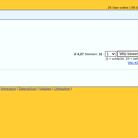
26 User online | 08.
Ø
4,27
Stimmen:
11
-
(
1
= schlecht,
10
= seh
Witz #
|
Impressum
|
Datenschutz
|
Updates
|
Linkpartner
|