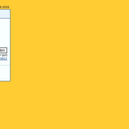
08.2026
r gut)
29812