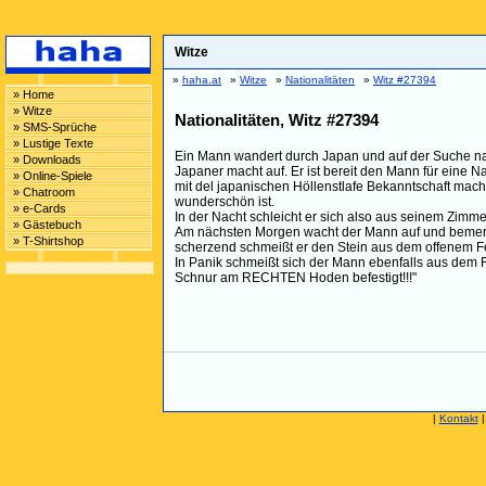
Witze
»
haha.at
»
Witze
»
Nationalitäten
»
Witz #27394
» Home
» Witze
Nationalitäten, Witz #27394
» SMS-Sprüche
» Lustige Texte
Ein Mann wandert durch Japan und auf der Suche nach 
» Downloads
Japaner macht auf. Er ist bereit den Mann für eine N
» Online-Spiele
mit del japanischen Höllenstlafe Bekanntschaft mache
» Chatroom
wunderschön ist.
» e-Cards
In der Nacht schleicht er sich also aus seinem Zimme
» Gästebuch
Am nächsten Morgen wacht der Mann auf und bemerkt e
» T-Shirtshop
scherzend schmeißt er den Stein aus dem offenem Fens
In Panik schmeißt sich der Mann ebenfalls aus dem Fe
Schnur am RECHTEN Hoden befestigt!!!"
|
Kontakt