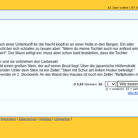
41 User online | 07.
einer Unterkunft für die Nacht klopft er an einer Hütte in den Bergen. Ein alter
acht bei sich schlafen zu lassen aber: "Wenn du meine Tochtel auch nur anfässt wil
n!". Der Mann willigt ein, muss aber schon bald feststellen, dass die Tochter
r und sie vollziehen den Liebesakt.
inen großen Stein, der auf seiner Brust liegt. Über die japanische Höllenstrafe
ter. Unter dem Stein ist ein Zettel: "Stein mit Schur am linken Hoden befestigt."
nster im 2. Stockwerk. An der Wand des Hauses ist noch ein Zettel: "Bettpfosten m
Ø
5,53
Stimmen:
30
-
(
1
= schlecht,
10
= seh
Witz #
|
Impressum
|
Datenschutz
|
Updates
|
Linkpartner
|