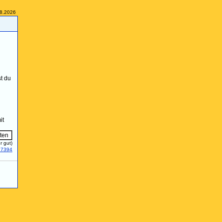
08.2026
st du
it
r gut)
27394