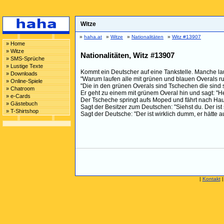
Witze
»
haha.at
»
Witze
»
Nationalitäten
»
Witz #13907
» Home
» Witze
Nationalitäten, Witz #13907
» SMS-Sprüche
» Lustige Texte
Kommt ein Deutscher auf eine Tankstelle. Manche lau
» Downloads
"Warum laufen alle mit grünen und blauen Overals r
» Online-Spiele
"Die in den grünen Overals sind Tschechen die sin
» Chatroom
Er geht zu einem mit grünem Overal hin und sagt: "
» e-Cards
Der Tscheche springt aufs Moped und fährt nach Ha
» Gästebuch
Sagt der Besitzer zum Deutschen: "Siehst du. Der ist
» T-Shirtshop
Sagt der Deutsche: "Der ist wirklich dumm, er hätte 
|
Kontakt