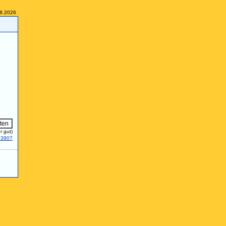
08.2026
r gut)
13907