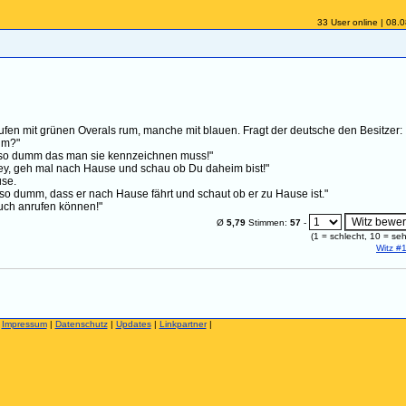
33 User online | 08.
fen mit grünen Overals rum, manche mit blauen. Fragt der deutsche den Besitzer:
um?"
d so dumm das man sie kennzeichnen muss!"
Hey, geh mal nach Hause und schau ob Du daheim bist!"
use.
 so dumm, dass er nach Hause fährt und schaut ob er zu Hause ist."
auch anrufen können!"
Ø
5,79
Stimmen:
57
-
(
1
= schlecht,
10
= seh
Witz #
|
Impressum
|
Datenschutz
|
Updates
|
Linkpartner
|