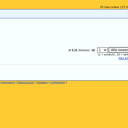
25 User online | 07.
Ø
5,11
Stimmen:
18
-
(
1
= schlecht,
10
= seh
Witz #
|
Impressum
|
Datenschutz
|
Updates
|
Linkpartner
|