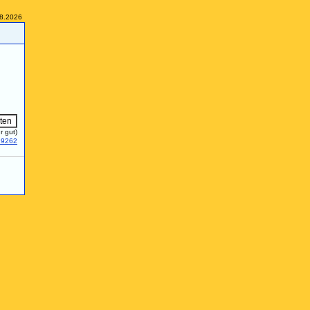
08.2026
r gut)
29262