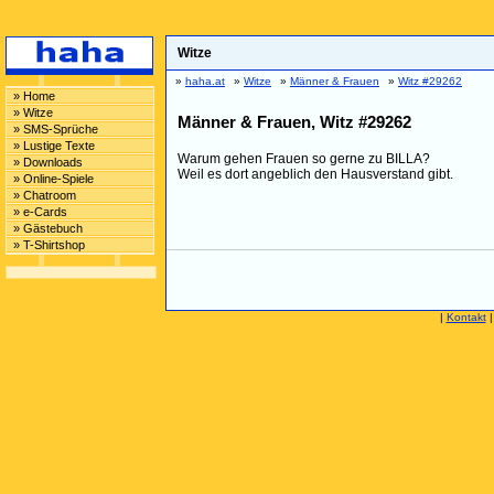
Witze
»
haha.at
»
Witze
»
Männer & Frauen
»
Witz #29262
» Home
» Witze
Männer & Frauen, Witz #29262
» SMS-Sprüche
» Lustige Texte
Warum gehen Frauen so gerne zu BILLA?
» Downloads
Weil es dort angeblich den Hausverstand gibt.
» Online-Spiele
» Chatroom
» e-Cards
» Gästebuch
» T-Shirtshop
|
Kontakt