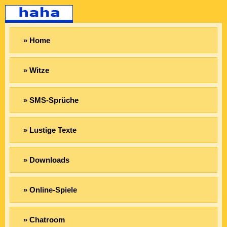
» Home
» Witze
» SMS-Sprüche
» Lustige Texte
» Downloads
» Online-Spiele
» Chatroom