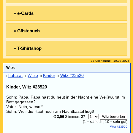
» e-Cards
» Gästebuch
» T-Shirtshop
33 User online | 10.08.2026
Witze
haha.at
Witze
Kinder
Witz #23520
»
»
»
»
Kinder, Witz #23520
Sohn: Papa, Papa hast du heut in der Nacht eine Weißwurst im
Bett gegessen?
Vater: Nein, wíeso?
Sohn: Weil die Haut noch am Nachtkastel liegt!
Ø
3,56
Stimmen:
27
-
(
1
= schlecht,
10
= sehr gut)
Witz #23520