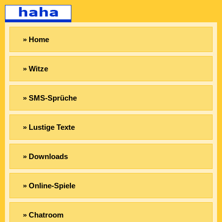
» Home
» Witze
» SMS-Sprüche
» Lustige Texte
» Downloads
» Online-Spiele
» Chatroom