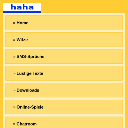
» Home
» Witze
» SMS-Sprüche
» Lustige Texte
» Downloads
» Online-Spiele
» Chatroom