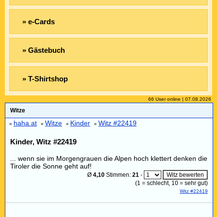
» e-Cards
» Gästebuch
» T-Shirtshop
66 User online | 07.08.2026
Witze
haha.at
Witze
Kinder
Witz #22419
»
»
»
»
Kinder, Witz #22419
... wenn sie im Morgengrauen die Alpen hoch klettert denken die
Tiroler die Sonne geht auf!
Ø
4,10
Stimmen:
21
-
(
1
= schlecht,
10
= sehr gut)
Witz #22419