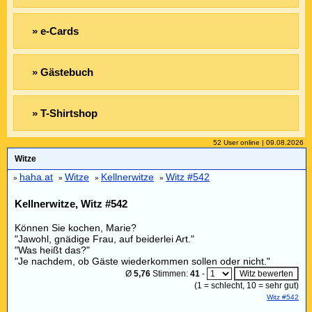
» e-Cards
» Gästebuch
» T-Shirtshop
52 User online | 09.08.2026
Witze
haha.at
Witze
Kellnerwitze
Witz #542
»
»
»
»
Kellnerwitze, Witz #542
Können Sie kochen, Marie?
"Jawohl, gnädige Frau, auf beiderlei Art."
"Was heißt das?"
"Je nachdem, ob Gäste wiederkommen sollen oder nicht."
Ø
5,76
Stimmen:
41
-
(
1
= schlecht,
10
= sehr gut)
Witz #542