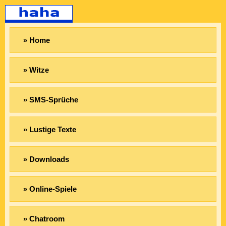
» Home
» Witze
» SMS-Sprüche
» Lustige Texte
» Downloads
» Online-Spiele
» Chatroom