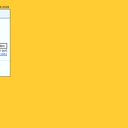
08.2026
r gut)
31862