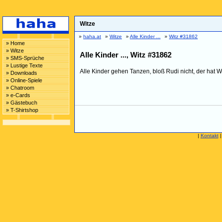
Witze
»
haha.at
»
Witze
»
Alle Kinder ...
»
Witz #31862
» Home
» Witze
Alle Kinder ..., Witz #31862
» SMS-Sprüche
» Lustige Texte
Alle Kinder gehen Tanzen, bloß Rudi nicht, der hat 
» Downloads
» Online-Spiele
» Chatroom
» e-Cards
» Gästebuch
» T-Shirtshop
|
Kontakt