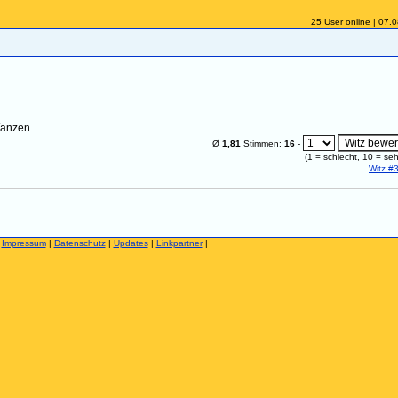
25 User online | 07.
Wanzen.
Ø
1,81
Stimmen:
16
-
(
1
= schlecht,
10
= seh
Witz #
|
Impressum
|
Datenschutz
|
Updates
|
Linkpartner
|