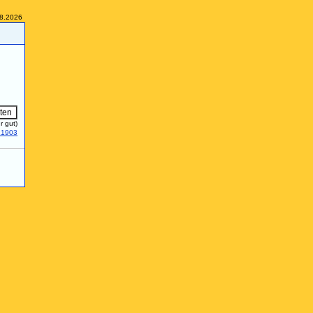
08.2026
r gut)
21903