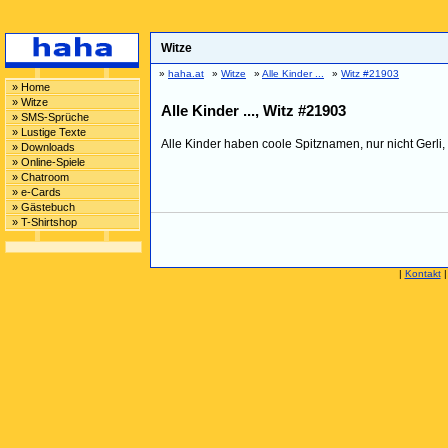
Witze
»
haha.at
»
Witze
»
Alle Kinder ...
»
Witz #21903
» Home
» Witze
Alle Kinder ..., Witz #21903
» SMS-Sprüche
» Lustige Texte
Alle Kinder haben coole Spitznamen, nur nicht Gerli,
» Downloads
» Online-Spiele
» Chatroom
» e-Cards
» Gästebuch
» T-Shirtshop
|
Kontakt