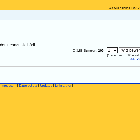
23 User online | 07.
 den nennen sie bärli.
Ø
3,88
Stimmen:
205
-
(
1
= schlecht,
10
= seh
Witz #
|
Impressum
|
Datenschutz
|
Updates
|
Linkpartner
|