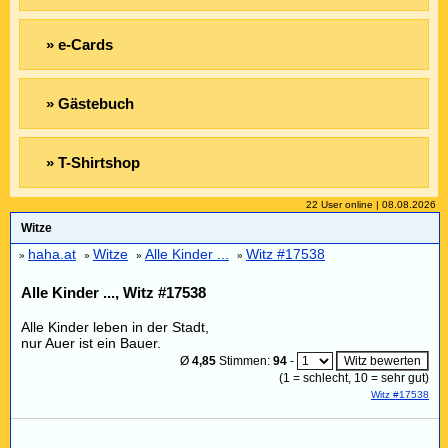
» e-Cards
» Gästebuch
» T-Shirtshop
22 User online | 08.08.2026
Witze
haha.at
Witze
Alle Kinder ...
Witz #17538
»
»
»
»
Alle Kinder ..., Witz #17538
Alle Kinder leben in der Stadt,
nur Auer ist ein Bauer.
Ø
4,85
Stimmen:
94
-
(
1
= schlecht,
10
= sehr gut)
Witz #17538