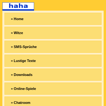
» Home
» Witze
» SMS-Sprüche
» Lustige Texte
» Downloads
» Online-Spiele
» Chatroom