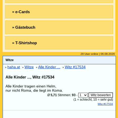
» e-Cards
» Gästebuch
» T-Shirtshop
29 User online | 06.08.2026
Witze
haha.at
Witze
Alle Kinder ...
Witz #17534
»
»
»
»
Alle Kinder ..., Witz #17534
Alle Kinder tragen einen Helm,
nur nicht Roma, die liegt im Koma.
Ø
5,71
Stimmen:
93
-
(
1
= schlecht,
10
= sehr gut)
Witz #17534