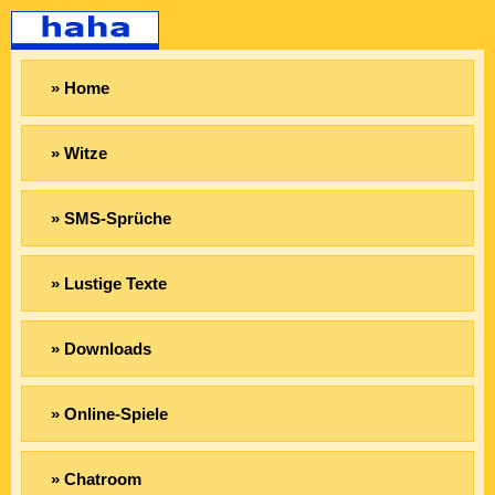
» Home
» Witze
» SMS-Sprüche
» Lustige Texte
» Downloads
» Online-Spiele
» Chatroom