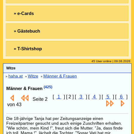
» e-Cards
» Gästebuch
» T-Shirtshop
45 User online | 09.08.2026
Witze
haha.at
Witze
Männer & Frauen
»
»
»
(425)
Männer & Frauen
[
1
] [ 2 ] [
3
] [
4
] [
5
] [
6
]
Seite 2
von 43
Die 18-jährige Tanja hat per Zeitungsanzeige einen
Freizeitpartner gesucht und auch einige Zuschriften erhalten.
"Wie schön, mein Kind !", freut sich die Mutter. "Ja, dass finde
ich toll, Mama !", lächelt die Tochter. "Sogar Vati hat mir