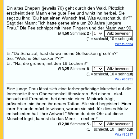
Ein altes Eheparr (jeweils 70) geht durch den Wald. Plötzlich
erscheint dem Mann eine gute Fee und winkt ihn herbei. Sie
sagt zu ihm: "Du hast einen Wunsch frei. Was wünschst du dir?"
Sagt der Mann: "Ich hätte gerne eine um 20 Jahre jüngere
Frau." Die Fee schnippt mit ihren Fingern und der Mann war 90.
Ø
4,50
Stimmen:
2
-
(
1
= schlecht,
10
= sehr gut)
Witz #35664
Er:"Du Schatzal, hast du wo meine Golfsocken g´seh´n?"
Sie: "Welche Golfsocken???"
Er: "Na, die grünen, mit den 18 Löchern!"
Ø
3,25
Stimmen:
8
-
(
1
= schlecht,
10
= sehr gut)
Witz #35251
Eine junge Frau lässt sich eine farbenprächtige Muschel auf die
Innenseite ihres Oberschenkel tätowieren. Bei einem Lokal-
besuch mit Freunden, bei dem sie einen Minirock trägt,
präsentiert sie ihnen ihr neues Tattoo. Alle sind begeistert. Einer
ihrer Freunde möchte wissen, warum sie sich für dieses Motiv
entschieden hat. Ihre Antwort:" Wenn du dein Ohr auf diese
Muschel legst, kannst du das Meer.....riechen!"
Ø
2,80
Stimmen:
5
-
(
1
= schlecht,
10
= sehr gut)
Witz #35247