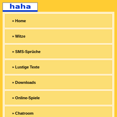
» Home
» Witze
» SMS-Sprüche
» Lustige Texte
» Downloads
» Online-Spiele
» Chatroom