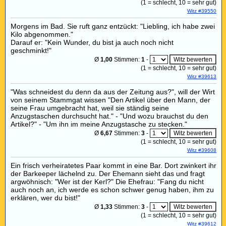
(
1
= schlecht,
10
= sehr gut)
Witz #39550
Morgens im Bad. Sie ruft ganz entzückt: "Liebling, ich habe zwei
Kilo abgenommen."
Darauf er: "Kein Wunder, du bist ja auch noch nicht
geschminkt!"
Ø
1,00
Stimmen:
1
-
(
1
= schlecht,
10
= sehr gut)
Witz #39613
"Was schneidest du denn da aus der Zeitung aus?", will der Wirt
von seinem Stammgat wissen "Den Artikel über den Mann, der
seine Frau umgebracht hat, weil sie ständig seine
Anzugstaschen durchsucht hat." - "Und wozu brauchst du den
Artikel?" - "Um ihn im meine Anzugstasche zu stecken."
Ø
6,67
Stimmen:
3
-
(
1
= schlecht,
10
= sehr gut)
Witz #39608
Ein frisch verheiratetes Paar kommt in eine Bar. Dort zwinkert ihr
der Barkeeper lächelnd zu. Der Ehemann sieht das und fragt
argwöhnisch: "Wer ist der Kerl?" Die Ehefrau: "Fang du nicht
auch noch an, ich werde es schon schwer genug haben, ihm zu
erklären, wer du bist!"
Ø
1,33
Stimmen:
3
-
(
1
= schlecht,
10
= sehr gut)
Witz #39612