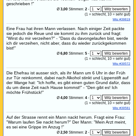
geschrieben !"
Ø
3,00
Stimmen:
2
-
(
1
= schlecht,
10
= sehr gut)
Witz #39819
Eine Frau hat ihren Mann verlassen. Nach einiger Zeit packte
sie jedoch die Reue und sie kommt zu ihm zurück und fragt:
"Wirst du mir verzeihen?" - "Dass du davongelaufen bist, werde
ich dir verzeihen, nicht aber, dass du wieder zurückgekommen
bist!"
Ø
6,80
Stimmen:
5
-
(
1
= schlecht,
10
= sehr gut)
Witz #39572
Die Ehefrau ist ausser sich, als ihr Mann um 6 Uhr in der Früh
zur Tür reinkommt, dabei nach Alkohol stinkt und Lippenstift auf
der Wange hat: "Ich hoffe, es gibt einen guten Grund dafür, dass
du um diese Zeit nach Hause kommst!" - "Den gibt es! Ich
möchte Frühstück!"
Ø
4,00
Stimmen:
4
-
(
1
= schlecht,
10
= sehr gut)
Witz #39581
Auf der Strasse rennt ein Mann nackt herum. Fragt eine Frau:
"Warum laufen Sie nackt herum?" Der Mann: "Mein Arzt meint,
es sei eine Grippe im Anzug !"
Ø
2,50
Stimmen:
2
-