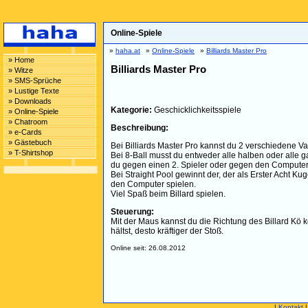
Online-Spiele
»
haha.at
»
Online-Spiele
»
Billiards Master Pro
» Home
Billiards Master Pro
» Witze
» SMS-Sprüche
» Lustige Texte
» Downloads
Kategorie:
Geschicklichkeitsspiele
» Online-Spiele
» Chatroom
Beschreibung:
» e-Cards
» Gästebuch
Bei Billiards Master Pro kannst du 2 verschiedene Var
» T-Shirtshop
Bei 8-Ball musst du entweder alle halben oder alle g
du gegen einen 2. Spieler oder gegen den Computer
Bei Straight Pool gewinnt der, der als Erster Acht Ku
den Computer spielen.
Viel Spaß beim Billard spielen.
Steuerung:
Mit der Maus kannst du die Richtung des Billard Kö k
hältst, desto kräftiger der Stoß.
Online seit: 26.08.2012
|
Kontakt