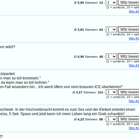
Ø
5,85
Stimmen:
13
-
(
1
= schlecht,
10
= seh
Witz #
Ø
3,81
Stimmen:
64
-
(
1
= schlecht,
10
= seh
Witz #
aun setzt?
Ø
4,96
Stimmen:
48
-
(
1
= schlecht,
10
= seh
Witz #
örperteil.
nn man so toll trommeln."
, da kann man so toll bohren."
den Fall woanders hin....Ich werd öfters von nem braunen ICE überfahren!"
Ø
4,27
Stimmen:
114
-
(
1
= schlecht,
10
= seh
Witz #
erschiede. In der Hochzeitsnacht kommt es zum Sex und der Elefant erleidet einen
cheiss, 5 Sek. Spass und jetzt kann ich mein Leben lang ein Grab schaufeln"
Ø
4,22
Stimmen:
88
-
(
1
= schlecht,
10
= seh
Witz #
t?