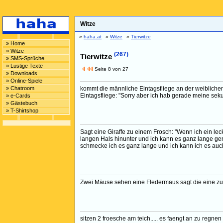
Witze
»
haha.at
»
Witze
»
Tierwitze
» Home
» Witze
(267)
Tierwitze
» SMS-Sprüche
» Lustige Texte
Seite 8 von 27
» Downloads
» Online-Spiele
» Chatroom
kommt die männliche Eintagsfliege an der weiblichen
Eintagsfliege: "Sorry aber ich hab gerade meine sekun
» e-Cards
» Gästebuch
» T-Shirtshop
Sagt eine Giraffe zu einem Frosch: "Wenn ich ein lec
langen Hals hinunter und ich kann es ganz lange geni
schmecke ich es ganz lange und ich kann ich es auc
Zwei Mäuse sehen eine Fledermaus sagt die eine zur
sitzen 2 froesche am teich..... es faengt an zu regn