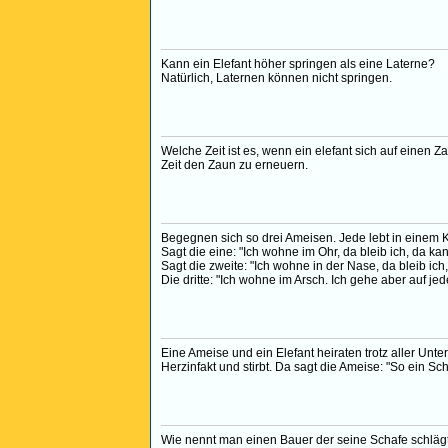
Kann ein Elefant höher springen als eine Laterne?
Natürlich, Laternen können nicht springen.
Welche Zeit ist es, wenn ein elefant sich auf einen Z
Zeit den Zaun zu erneuern.
Begegnen sich so drei Ameisen. Jede lebt in einem K
Sagt die eine: "Ich wohne im Ohr, da bleib ich, da ka
Sagt die zweite: "Ich wohne in der Nase, da bleib ich
Die dritte: "Ich wohne im Arsch. Ich gehe aber auf je
Eine Ameise und ein Elefant heiraten trotz aller Unt
Herzinfakt und stirbt. Da sagt die Ameise: "So ein S
Wie nennt man einen Bauer der seine Schafe schläg