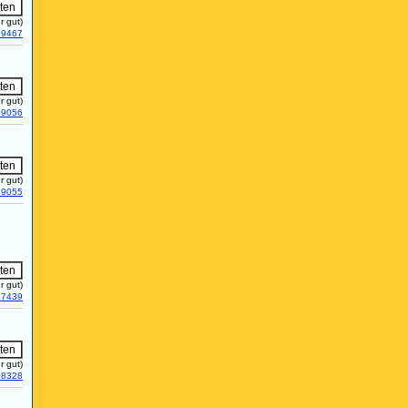
r gut)
19467
r gut)
19056
r gut)
19055
r gut)
17439
r gut)
18328