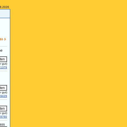
08.2026
he
r gut)
21379
r gut)
19429
r gut)
19760
nass