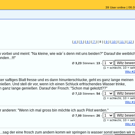
39 User online | 06.
[
4
] [
5
] [
6
] [
7
] [ 8 ] [
9
] [
10
] [
11
] [
12
]
 vorbei und meint: "Na kleine, wie wär´s denn mit uns beiden?" Darauf die weiblic
den...!!!"
Ø
3,23
Stimmen:
13
-
(
1
= schlecht,
10
= seh
Witz #
ker saftiges Blatt fresse und es dann hinunterschlucke, geht es ganz lange meinen
eßen. Und stell dir vor, wenn ich einen Schluck erfrischendes Wasser trinke,
h ganz lange genießen. Darauf der Frosch: "Schon mal gekotzt??"
Ø
7,13
Stimmen:
54
-
(
1
= schlecht,
10
= seh
Witz #
 anderen: "Wenn ich mal gross bin möchte ich auch Pilot werden."
Ø
7,00
Stimmen:
26
-
(
1
= schlecht,
10
= seh
Witz #
en ...sag der eine frosch zum andern komm wir springen is wasser sonst werden wir 