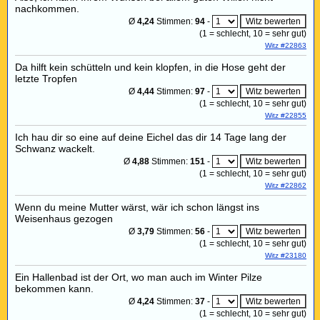
nachkommen.
Ø
4,24
Stimmen:
94
-
(
1
= schlecht,
10
= sehr gut)
Witz #22863
Da hilft kein schütteln und kein klopfen, in die Hose geht der
letzte Tropfen
Ø
4,44
Stimmen:
97
-
(
1
= schlecht,
10
= sehr gut)
Witz #22855
Ich hau dir so eine auf deine Eichel das dir 14 Tage lang der
Schwanz wackelt.
Ø
4,88
Stimmen:
151
-
(
1
= schlecht,
10
= sehr gut)
Witz #22862
Wenn du meine Mutter wärst, wär ich schon längst ins
Weisenhaus gezogen
Ø
3,79
Stimmen:
56
-
(
1
= schlecht,
10
= sehr gut)
Witz #23180
Ein Hallenbad ist der Ort, wo man auch im Winter Pilze
bekommen kann.
Ø
4,24
Stimmen:
37
-
(
1
= schlecht,
10
= sehr gut)