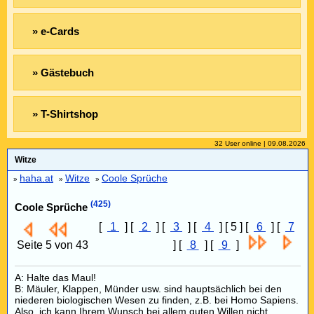
» e-Cards
» Gästebuch
» T-Shirtshop
32 User online | 09.08.2026
Witze
haha.at
Witze
Coole Sprüche
»
»
»
(425)
Coole Sprüche
[
1
] [
2
] [
3
] [
4
] [ 5 ] [
6
] [
7
Seite 5 von 43
] [
8
] [
9
]
A: Halte das Maul!
B: Mäuler, Klappen, Münder usw. sind hauptsächlich bei den
niederen biologischen Wesen zu finden, z.B. bei Homo Sapiens.
Also, ich kann Ihrem Wunsch bei allem guten Willen nicht