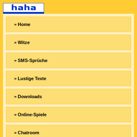
» Home
» Witze
» SMS-Sprüche
» Lustige Texte
» Downloads
» Online-Spiele
» Chatroom