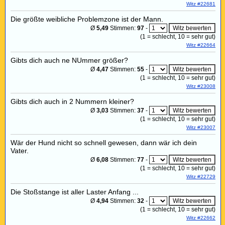
Witz #22681
Die größte weibliche Problemzone ist der Mann.
Ø
5,49
Stimmen:
97
-
(
1
= schlecht,
10
= sehr gut)
Witz #22664
Gibts dich auch ne NUmmer größer?
Ø
4,47
Stimmen:
55
-
(
1
= schlecht,
10
= sehr gut)
Witz #23008
Gibts dich auch in 2 Nummern kleiner?
Ø
3,03
Stimmen:
37
-
(
1
= schlecht,
10
= sehr gut)
Witz #23007
Wär der Hund nicht so schnell gewesen, dann wär ich dein
Vater.
Ø
6,08
Stimmen:
77
-
(
1
= schlecht,
10
= sehr gut)
Witz #22729
Die Stoßstange ist aller Laster Anfang ...
Ø
4,94
Stimmen:
32
-
(
1
= schlecht,
10
= sehr gut)
Witz #22662