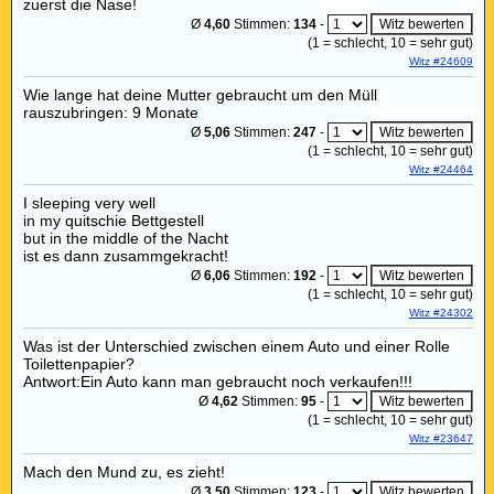
zuerst die Nase!
Ø
4,60
Stimmen:
134
-
(
1
= schlecht,
10
= sehr gut)
Witz #24609
Wie lange hat deine Mutter gebraucht um den Müll
rauszubringen: 9 Monate
Ø
5,06
Stimmen:
247
-
(
1
= schlecht,
10
= sehr gut)
Witz #24464
I sleeping very well
in my quitschie Bettgestell
but in the middle of the Nacht
ist es dann zusammgekracht!
Ø
6,06
Stimmen:
192
-
(
1
= schlecht,
10
= sehr gut)
Witz #24302
Was ist der Unterschied zwischen einem Auto und einer Rolle
Toilettenpapier?
Antwort:Ein Auto kann man gebraucht noch verkaufen!!!
Ø
4,62
Stimmen:
95
-
(
1
= schlecht,
10
= sehr gut)
Witz #23647
Mach den Mund zu, es zieht!
Ø
3,50
Stimmen:
123
-