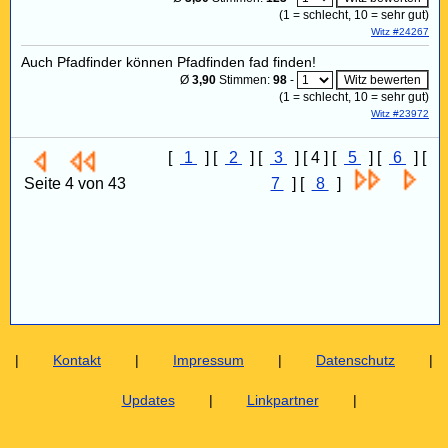
(
1
= schlecht,
10
= sehr gut)
Witz #24267
Auch Pfadfinder können Pfadfinden fad finden!
Ø
3,90
Stimmen:
98
-
(
1
= schlecht,
10
= sehr gut)
Witz #23972
[
1
] [
2
] [
3
] [ 4 ] [
5
] [
6
] [
Seite 4 von 43
7
] [
8
]
|
Kontakt
|
Impressum
|
Datenschutz
|
Updates
|
Linkpartner
|