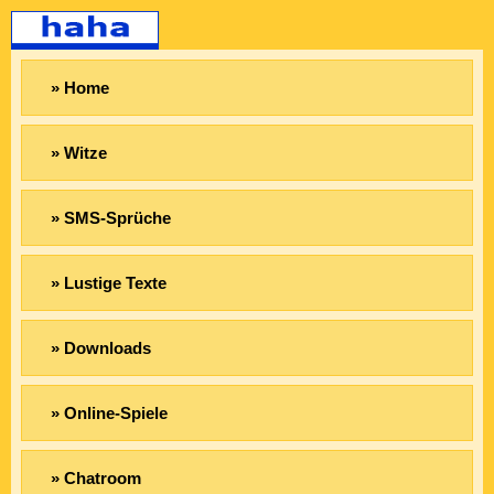
» Home
» Witze
» SMS-Sprüche
» Lustige Texte
» Downloads
» Online-Spiele
» Chatroom