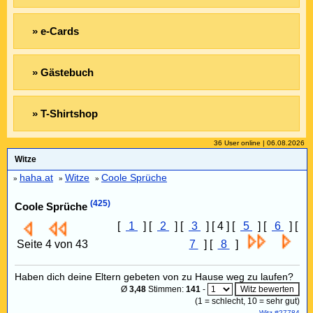
» e-Cards
» Gästebuch
» T-Shirtshop
36 User online | 06.08.2026
Witze
haha.at
Witze
Coole Sprüche
»
»
»
(425)
Coole Sprüche
[
1
] [
2
] [
3
] [ 4 ] [
5
] [
6
] [
Seite 4 von 43
7
] [
8
]
Haben dich deine Eltern gebeten von zu Hause weg zu laufen?
Ø
3,48
Stimmen:
141
-
(
1
= schlecht,
10
= sehr gut)
Witz #27784