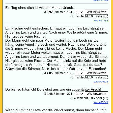
Ein Tag ohne dich ist wie ein Monat Urlaub.
Ø
5,92
Stimmen:
131
-
(
1
= schlecht,
10
= sehr gut)
Witz #27783
Ein Fischer geht eisfischen. Er haut ein Loch ins Eis, hängt sein
Angel ins Loch und wartet. Nach einer Weile ertönt eine Stimme:
Hier gibt es keine Fische!
Der Mann geht ein paar Meter weiter haut ein Loch ins Eis,
hängt seine Angel ins Loch und wartet. Nach einer Weile ertönt
die Stimme wieder: Hier gibt es keine Fische. Der Mann geht
wieder ein paar Meter weiter, haut ein Loch ins Eis, hängt sein
Angel ins Loch und wartet erneut. Da hört er wieder die Stimme:
Hier gibt es keine Fische. Der Mann sinkt auf die Knie und hebt
ehrfürchtig die Arme zum Himmel und ruft: Gott, bist du das?
ANtwortet die Stimme: Nein, ich bin der Wärter vom Eisstadion!
Ø
4,85
Stimmen:
138
-
(
1
= schlecht,
10
= sehr gut)
Witz #26118
Du bist so hässlich! Du siehst aus wie ein zugenähter Arsch!"
Ø
4,48
Stimmen:
221
-
(
1
= schlecht,
10
= sehr gut)
Witz #25041
Wenn du mit ner Latte vor die Wand rennst, dann brichst du dir