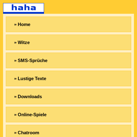
» Home
» Witze
» SMS-Sprüche
» Lustige Texte
» Downloads
» Online-Spiele
» Chatroom