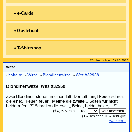
» e-Cards
» Gästebuch
» T-Shirtshop
23 User online | 09.08.2026
Witze
haha.at
Witze
Blondinenwitze
Witz #32958
»
»
»
»
Blondinenwitze, Witz #32958
Zwei Blondinen stehen in einen Lift. Der Lift fängt Feuer schreit
die eine:,, Feuer, feuer." Meinte die zweite:,, Solten wir nicht
beide rufen..?" Schreien die zwei:,, Beide, beide, beide,....!"
Ø
4,06
Stimmen:
18
-
(
1
= schlecht,
10
= sehr gut)
Witz #32958