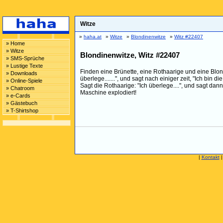
Witze
»
haha.at
»
Witze
»
Blondinenwitze
»
Witz #22407
» Home
» Witze
Blondinenwitze, Witz #22407
» SMS-Sprüche
» Lustige Texte
Finden eine Brünette, eine Rothaarige und eine Blond
» Downloads
überlege.......", und sagt nach einiger zeit, "Ich bin d
» Online-Spiele
Sagt die Rothaarige: "Ich überlege....", und sagt dann"
» Chatroom
Maschine explodiert!
» e-Cards
» Gästebuch
» T-Shirtshop
|
Kontakt