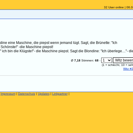
32 User online | 06.
ine eine Maschine, die piepst wenn jemand lügt. Sagt, die Brünette: "Ich
ie Schönste!" -die Maschine piepst!
 ich bin die Klügste!"- die Maschine piepst. Sagt die Blondine: "Ich überlege...."- di
Ø
7,18
Stimmen:
68
-
(
1
= schlecht,
10
= seh
Witz #
|
Impressum
|
Datenschutz
|
Updates
|
Linkpartner
|