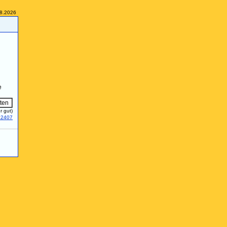
08.2026
e
r gut)
22407