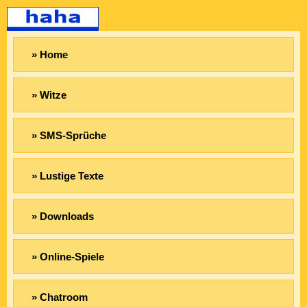
» Home
» Witze
» SMS-Sprüche
» Lustige Texte
» Downloads
» Online-Spiele
» Chatroom