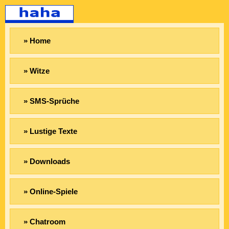
» Home
» Witze
» SMS-Sprüche
» Lustige Texte
» Downloads
» Online-Spiele
» Chatroom