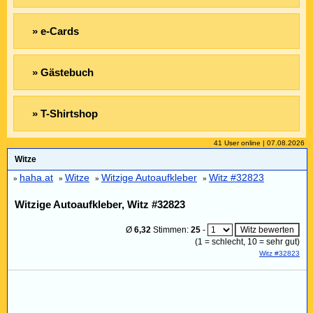
» e-Cards
» Gästebuch
» T-Shirtshop
41 User online | 07.08.2026
Witze
haha.at
Witze
Witzige Autoaufkleber
Witz #32823
»
»
»
»
Witzige Autoaufkleber, Witz #32823
Ø
6,32
Stimmen:
25
-
(
1
= schlecht,
10
= sehr gut)
Witz #32823