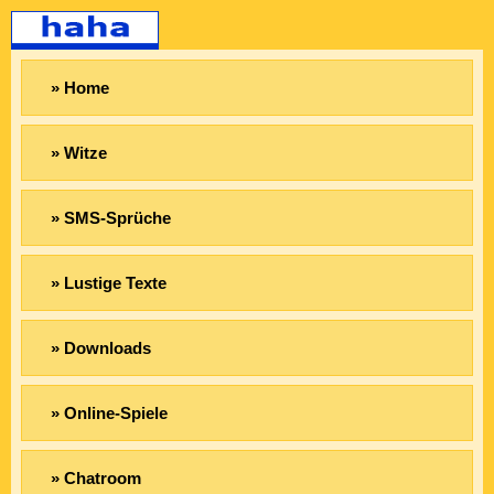
» Home
» Witze
» SMS-Sprüche
» Lustige Texte
» Downloads
» Online-Spiele
» Chatroom