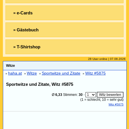
» e-Cards
» Gästebuch
» T-Shirtshop
28 User online | 07.08.2026
Witze
haha.at
Witze
Sportwitze und Zitate
Witz #5875
»
»
»
»
Sportwitze und Zitate, Witz #5875
Ø
6,33
Stimmen:
30
-
(
1
= schlecht,
10
= sehr gut)
Witz #5875