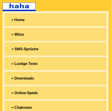
» Home
» Witze
» SMS-Sprüche
» Lustige Texte
» Downloads
» Online-Spiele
» Chatroom