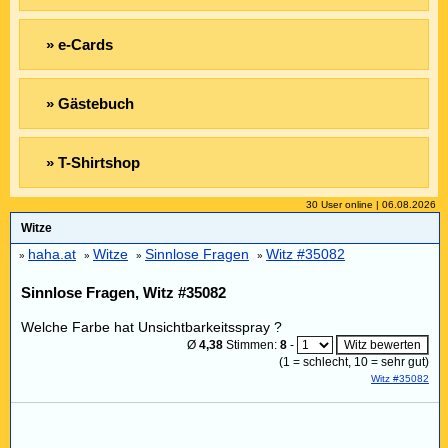
» e-Cards
» Gästebuch
» T-Shirtshop
30 User online | 06.08.2026
Witze
haha.at
Witze
Sinnlose Fragen
Witz #35082
»
»
»
»
Sinnlose Fragen, Witz #35082
Welche Farbe hat Unsichtbarkeitsspray ?
Ø
4,38
Stimmen:
8
-
(
1
= schlecht,
10
= sehr gut)
Witz #35082