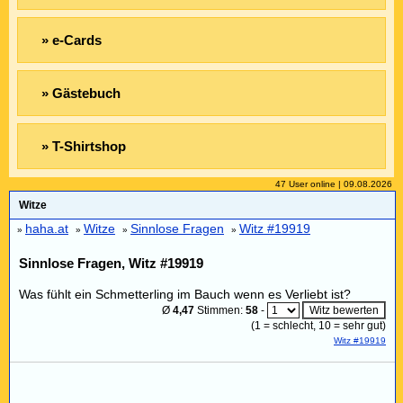
» e-Cards
» Gästebuch
» T-Shirtshop
47 User online | 09.08.2026
Witze
haha.at
Witze
Sinnlose Fragen
Witz #19919
»
»
»
»
Sinnlose Fragen, Witz #19919
Was fühlt ein Schmetterling im Bauch wenn es Verliebt ist?
Ø
4,47
Stimmen:
58
-
(
1
= schlecht,
10
= sehr gut)
Witz #19919