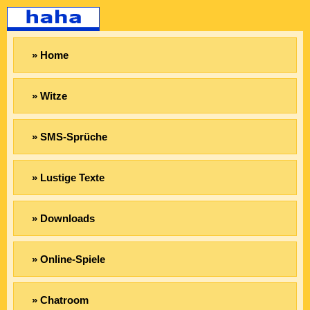
» Home
» Witze
» SMS-Sprüche
» Lustige Texte
» Downloads
» Online-Spiele
» Chatroom