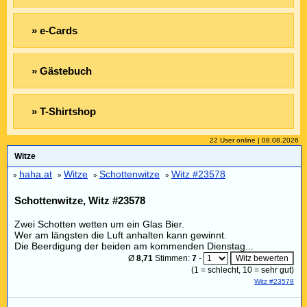
» e-Cards
» Gästebuch
» T-Shirtshop
22 User online | 08.08.2026
Witze
haha.at
Witze
Schottenwitze
Witz #23578
»
»
»
»
Schottenwitze, Witz #23578
Zwei Schotten wetten um ein Glas Bier.
Wer am längsten die Luft anhalten kann gewinnt.
Die Beerdigung der beiden am kommenden Dienstag...
Ø
8,71
Stimmen:
7
-
(
1
= schlecht,
10
= sehr gut)
Witz #23578