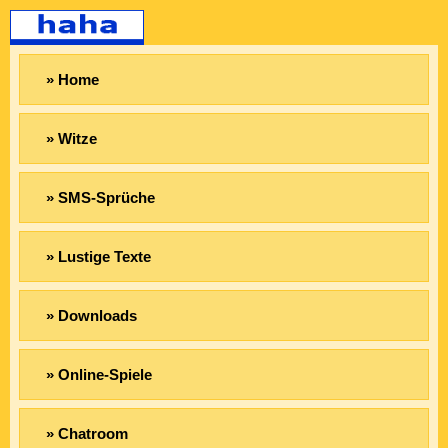
» Home
» Witze
» SMS-Sprüche
» Lustige Texte
» Downloads
» Online-Spiele
» Chatroom