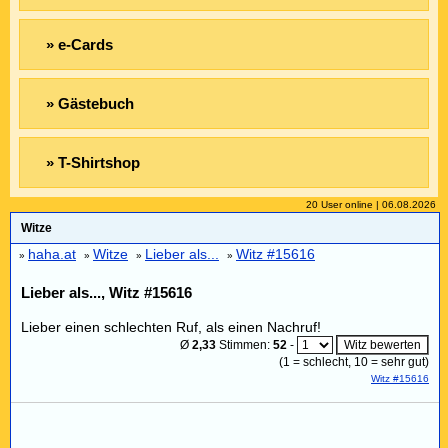
» e-Cards
» Gästebuch
» T-Shirtshop
20 User online | 06.08.2026
Witze
haha.at
Witze
Lieber als...
Witz #15616
»
»
»
»
Lieber als..., Witz #15616
Lieber einen schlechten Ruf, als einen Nachruf!
Ø
2,33
Stimmen:
52
-
(
1
= schlecht,
10
= sehr gut)
Witz #15616