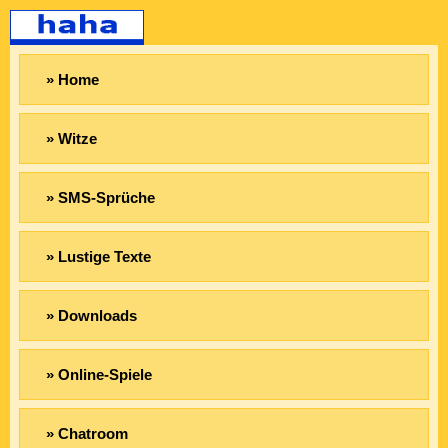
» Home
» Witze
» SMS-Sprüche
» Lustige Texte
» Downloads
» Online-Spiele
» Chatroom