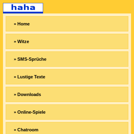
» Home
» Witze
» SMS-Sprüche
» Lustige Texte
» Downloads
» Online-Spiele
» Chatroom