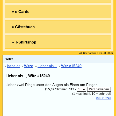
» e-Cards
» Gästebuch
» T-Shirtshop
41 User online | 06.08.2026
Witze
haha.at
Witze
Lieber als...
Witz #15240
»
»
»
»
Lieber als..., Witz #15240
Lieber zwei Ringe unter den Augen als Einen am Finger.
Ø
5,09
Stimmen:
113
-
(
1
= schlecht,
10
= sehr gut)
Witz #15240