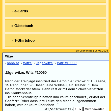
» e-Cards
» Gästebuch
» T-Shirtshop
38 User online | 06.08.2026
Witze
haha.at
Witze
Jägerwitze
Witz #10060
»
»
»
»
Jägerwitze, Witz #10060
Nach der Treibjagd inspiziert der Baron die Strecke: "31 Fasane,
15 Rebhühner, 28 Hasen, eine Wildsau, ein Treiber..." Dem
Baron stockt der Atem. Dann rast er mit dem Schwerverletzten
ins Krankenhaus.
"Die paar Schrotkugeln hätten ihm kaum geschadet", erklärt der
Chefarzt. "Aber dass Ihre Leute den Mann ausgenommen
haben, wird er kaum überleben..."
Ø
5,56
Stimmen:
41
-