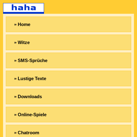
» Home
» Witze
» SMS-Sprüche
» Lustige Texte
» Downloads
» Online-Spiele
» Chatroom