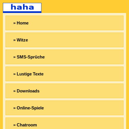
» Home
» Witze
» SMS-Sprüche
» Lustige Texte
» Downloads
» Online-Spiele
» Chatroom