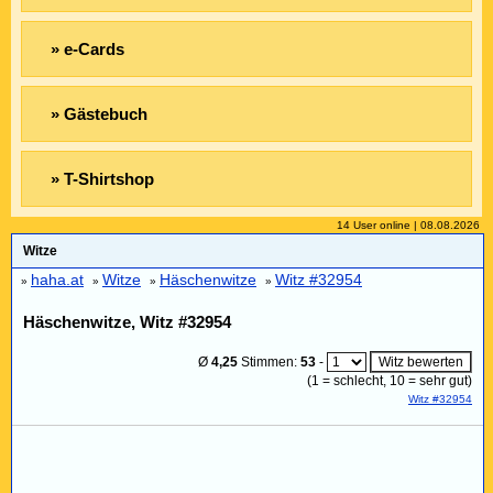
» e-Cards
» Gästebuch
» T-Shirtshop
14 User online | 08.08.2026
Witze
haha.at
Witze
Häschenwitze
Witz #32954
»
»
»
»
Häschenwitze, Witz #32954
Ø
4,25
Stimmen:
53
-
(
1
= schlecht,
10
= sehr gut)
Witz #32954