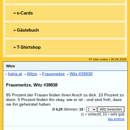
» e-Cards
» Gästebuch
» T-Shirtshop
37 User online | 09.08.2026
Witze
haha.at
Witze
Frauenwitze
Witz #39838
»
»
»
»
Frauenwitze, Witz #39838
85 Prozent der Frauen finden ihren Arsch zu dick. 10 Prozent zu
dünn. 5 Prozent finden ihn okay, wie er ist - und sind froh, dass
sie ihn geheiratet haben.
Ø
4,20
Stimmen:
10
-
(
1
= schlecht,
10
= sehr gut)
Witz #39838