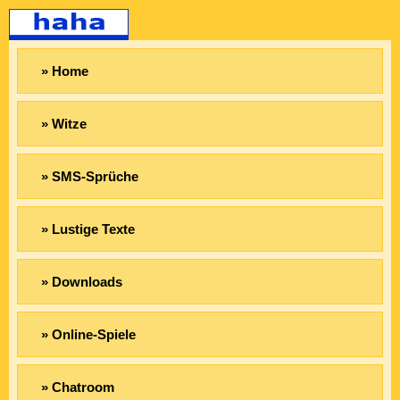
» Home
» Witze
» SMS-Sprüche
» Lustige Texte
» Downloads
» Online-Spiele
» Chatroom