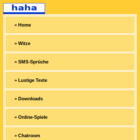
» Home
» Witze
» SMS-Sprüche
» Lustige Texte
» Downloads
» Online-Spiele
» Chatroom