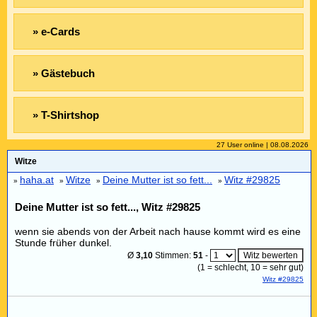
» e-Cards
» Gästebuch
» T-Shirtshop
27 User online | 08.08.2026
Witze
haha.at
Witze
Deine Mutter ist so fett...
Witz #29825
»
»
»
»
Deine Mutter ist so fett..., Witz #29825
wenn sie abends von der Arbeit nach hause kommt wird es eine
Stunde früher dunkel.
Ø
3,10
Stimmen:
51
-
(
1
= schlecht,
10
= sehr gut)
Witz #29825