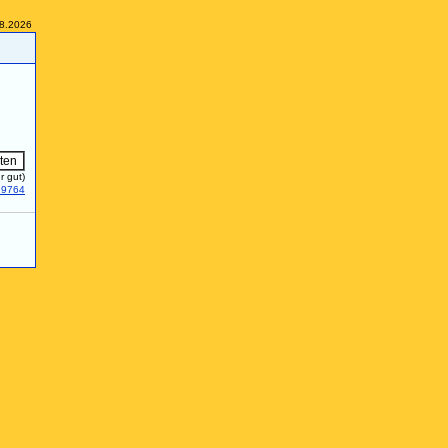
08.2026
r gut)
29764