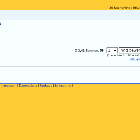
30 User online | 06.
4
Ø
3,41
Stimmen:
58
-
(
1
= schlecht,
10
= seh
Witz #
|
Impressum
|
Datenschutz
|
Updates
|
Linkpartner
|