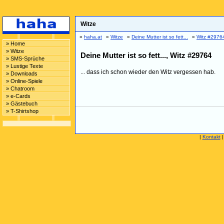
Witze
»
haha.at
»
Witze
»
Deine Mutter ist so fett...
»
Witz #2976
» Home
» Witze
Deine Mutter ist so fett..., Witz #29764
» SMS-Sprüche
» Lustige Texte
... dass ich schon wieder den Witz vergessen hab.
» Downloads
» Online-Spiele
» Chatroom
» e-Cards
» Gästebuch
» T-Shirtshop
|
Kontakt