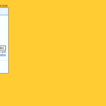
08.2026
r gut)
28840