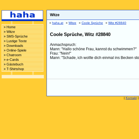
Witze
»
haha.at
»
Witze
»
Coole Sprüche
»
Witz #28840
» Home
» Witze
Coole Sprüche, Witz #28840
» SMS-Sprüche
» Lustige Texte
Anmachspruch:
» Downloads
Mann: "Hallo schöne Frau, kannst du schwimmen?"
» Online-Spiele
Frau: "Nein!"
» Chatroom
Mann: "Schade, ich wollte dich einmal ins Becken st
» e-Cards
» Gästebuch
» T-Shirtshop
|
Kontakt