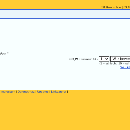
50 User online | 09.
oßen!"
Ø
3,21
Stimmen:
87
-
(
1
= schlecht,
10
= seh
Witz #
|
Impressum
|
Datenschutz
|
Updates
|
Linkpartner
|