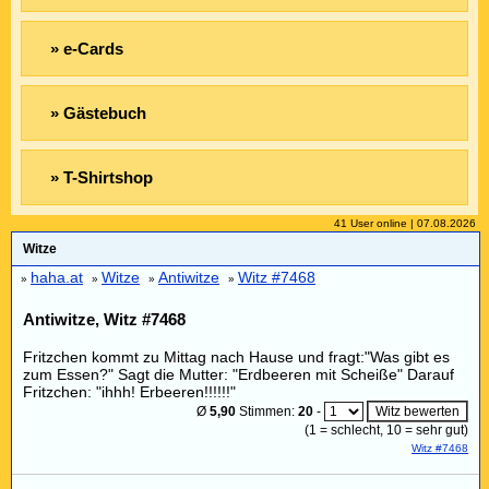
» e-Cards
» Gästebuch
» T-Shirtshop
41 User online | 07.08.2026
Witze
haha.at
Witze
Antiwitze
Witz #7468
»
»
»
»
Antiwitze, Witz #7468
Fritzchen kommt zu Mittag nach Hause und fragt:"Was gibt es
zum Essen?" Sagt die Mutter: "Erdbeeren mit Scheiße" Darauf
Fritzchen: "ihhh! Erbeeren!!!!!!"
Ø
5,90
Stimmen:
20
-
(
1
= schlecht,
10
= sehr gut)
Witz #7468