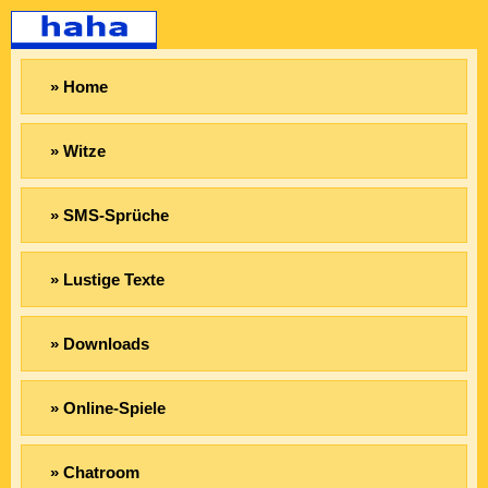
» Home
» Witze
» SMS-Sprüche
» Lustige Texte
» Downloads
» Online-Spiele
» Chatroom